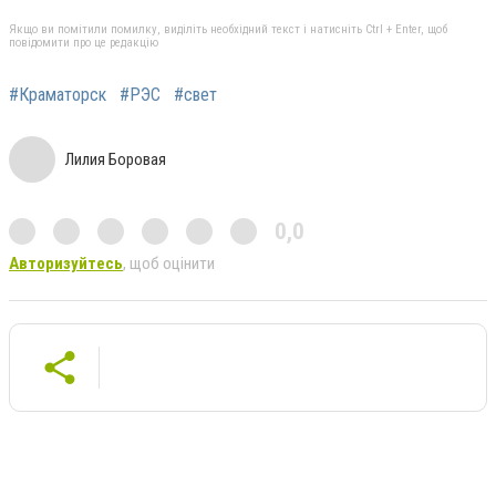
Якщо ви помітили помилку, виділіть необхідний текст і натисніть Ctrl + Enter, щоб
повідомити про це редакцію
#Краматорск
#РЭС
#свет
Лилия Боровая
0,0
Авторизуйтесь
, щоб оцінити