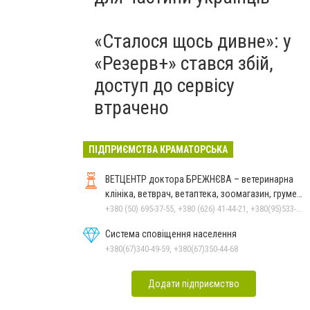
«Сталося щось дивне»: у
«Резерв+» стався збій,
доступ до сервісу
втрачено
ПІДПРИЄМСТВА КРАМАТОРСЬКА
ВЕТЦЕНТР доктора БРЕЖНЄВА – ветеринарна
клініка, ветврач, ветаптека, зоомагазин, грумер,
стрижки.
+380 (50) 695-37-55, +380 (626) 41-44-21, +380(95)533-90-03
Система сповіщення населення
+380(67)340-49-59, +380(67)350-44-68
Додати підприємство