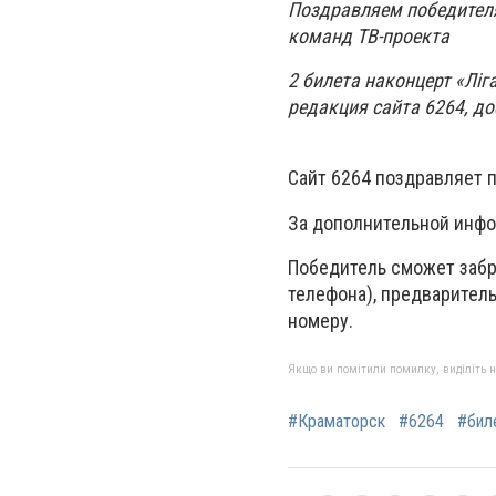
Поздравляем победителя
команд ТВ-проекта
2 билета наконцерт «Ліг
редакция сайта 6264, д
Сайт 6264 поздравляет 
За дополнительной инфо
Победитель сможет забр
телефона), предварител
номеру.
Якщо ви помітили помилку, виділіть нео
#Краматорск
#6264
#бил