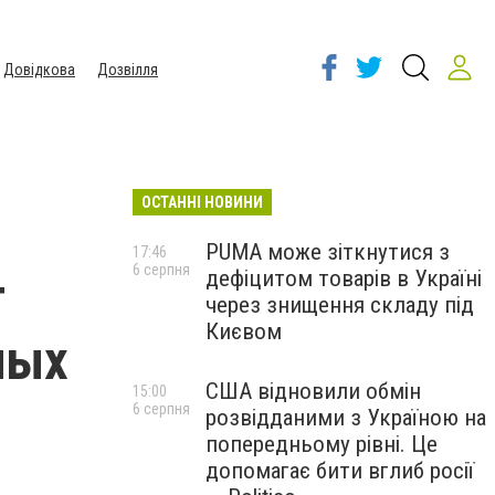
Довідкова
Дозвілля
ОСТАННІ НОВИНИ
PUMA може зіткнутися з
17:46
6 серпня
дефіцитом товарів в Україні
т
через знищення складу під
Києвом
ных
США відновили обмін
15:00
6 серпня
розвідданими з Україною на
попередньому рівні. Це
допомагає бити вглиб росії