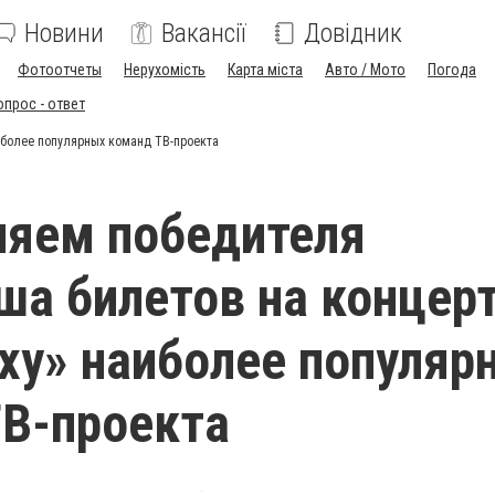
Новини
Вакансії
Довідник
Фотоотчеты
Нерухомість
Карта міста
Авто / Мото
Погода
опрос - ответ
иболее популярных команд ТВ-проекта
ляем победителя
а билетов на концер
іху» наиболее популяр
В-проекта