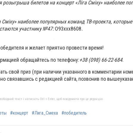
 розыгрыша билетов на концерт «Ліга Сміху» наиболее по
а Сміху» наиболее популярных команд ТВ-проекта, которы
остаются участнику №47:
О93ххх8608
.
победителя и желает приятно провести время!
рмацией обращайтесь по телефону:
+38 (098) 66-22-684
.
ать свой приз (при наличии указанного в комментарии ном
ьно связавшись с редакцией сайта, позвонив по вышеуказ
бхідний текст і натисніть Ctrl + Enter, щоб повідомити про це редакцію
еты
#концерт
#Лига_Смеха
#победитель