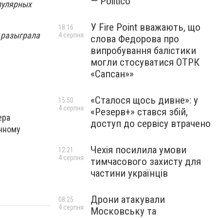
— Politico
пулярных
У Fire Point вважають, що
18:16
е разыграла
4 серпня
слова Федорова про
випробування балістики
могли стосуватися ОТРК
«Сапсан»»
«Сталося щось дивне»: у
15:50
4 серпня
«Резерв+» стався збій,
ера
доступ до сервісу втрачено
анному
Чехія посилила умови
12:21
4 серпня
тимчасового захисту для
частини українців
Дрони атакували
08:25
4 серпня
Московську та