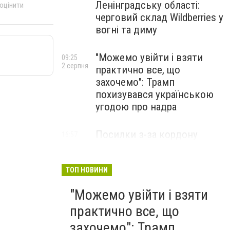
Ленінградську області:
 оцінити
черговий склад Wildberries у
вогні та диму
"Можемо увійти і взяти
09:25
2 серпня
практично все, що
захочемо": Трамп
похизувався українською
угодою про надра
Посилки з-за кордону
16:57
31 липня
можуть подорожчати: уряд
погодив нові податкові
правила
ТОП НОВИНИ
"Можемо увійти і взяти
практично все, що
захочемо": Трамп