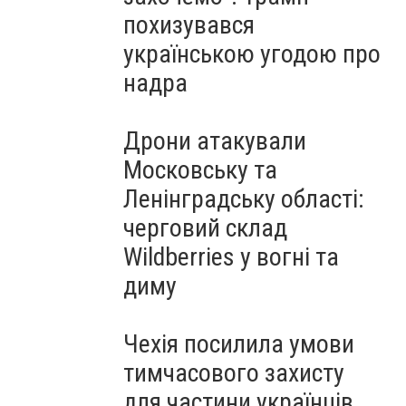
похизувався
українською угодою про
надра
Дрони атакували
Московську та
Ленінградську області:
черговий склад
Wildberries у вогні та
диму
Чехія посилила умови
тимчасового захисту
для частини українців