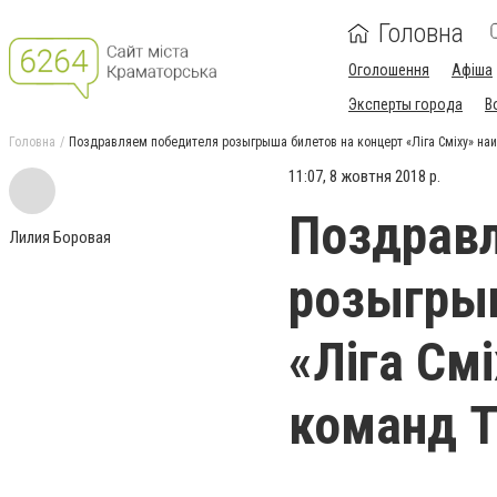
Головна
Оголошення
Афіша
Эксперты города
В
Головна
Поздравляем победителя розыгрыша билетов на концерт «Ліга Сміху» на
11:07, 8 жовтня 2018 р.
Поздрав
Лилия Боровая
розыгрыш
«Ліга См
команд Т