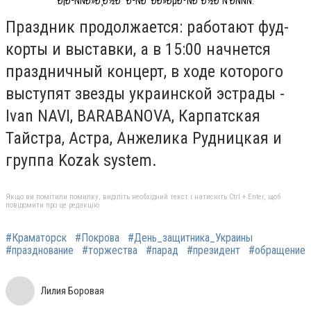
Ð¡Ð²ÑÑÐ»Ð¸Ð½Ð° Ð²ÑÐ´ ÐÐ»ÐµÐºÑÐ°Ð½Ð´Ñ ÐÑÑÑ.
Праздник продолжается: работают фуд-
корты и выставки, а в 15:00 начнется
праздничный концерт, в ходе которого
выступят звезды украинской эстрады -
Ivan NAVI, BARABANOVA, Карпатская
Тайстра, Астра, Анжелика Рудницкая и
группа Kozak system.
Якщо ви помітили помилку, виділіть необхідний текст і натисніть Ctrl + Enter, щоб
повідомити про це редакцію
#Краматорск
#Покрова
#День_защитника_Украины
#празднование
#торжества
#парад
#президент
#обращение
Лилия Боровая