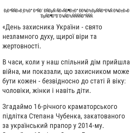
Ð¡Ð²ÑÑÐ»Ð¸Ð½Ð° Ð²ÑÐ´ ÐÑÐµÑ-ÑÐ»ÑÐ¶Ð±Ð° ÐÐ¾Ð½ÐµÑÑÐºÐ¾Ñ Ð¾Ð±Ð»Ð
´ÐµÑÐ¶Ð°Ð´Ð¼ÑÐ½ÑÑÑÑÐ°ÑÑÑ.
«День захисника України - свято
незламного духу, щирої віри та
жертовності.
В часи, коли у наш спільний дім прийшла
війна, ми показали, що захисником може
бути кожен - безвідносно до статі й віку:
чоловіки, жінки і навіть діти.
Згадаймо 16-річного краматорського
підлітка Степана Чубенка, закатованого
за український прапор у 2014-му.