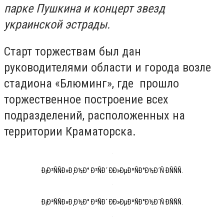
парке Пушкина и концерт звезд
украинской эстрады.
Старт торжествам был дан
руководителями области и города возле
стадиона «Блюминг», где прошло
торжественное построение всех
подразделений, расположенных на
территории Краматорска.
Ð¡Ð²ÑÑÐ»Ð¸Ð½Ð° Ð²ÑÐ´ ÐÐ»ÐµÐºÑÐ°Ð½Ð´Ñ ÐÑÑÑ.
Ð¡Ð²ÑÑÐ»Ð¸Ð½Ð° Ð²ÑÐ´ ÐÐ»ÐµÐºÑÐ°Ð½Ð´Ñ ÐÑÑÑ.