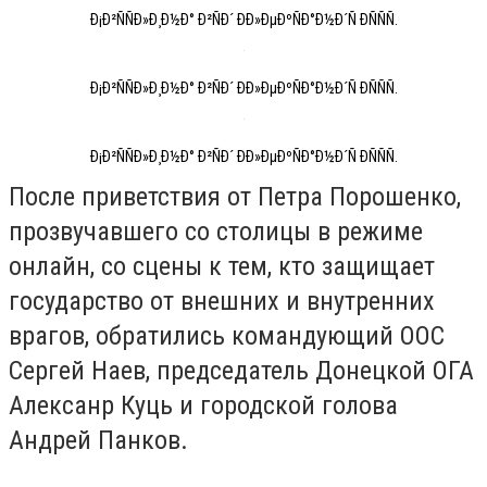
Ð¡Ð²ÑÑÐ»Ð¸Ð½Ð° Ð²ÑÐ´ ÐÐ»ÐµÐºÑÐ°Ð½Ð´Ñ ÐÑÑÑ.
Ð¡Ð²ÑÑÐ»Ð¸Ð½Ð° Ð²ÑÐ´ ÐÐ»ÐµÐºÑÐ°Ð½Ð´Ñ ÐÑÑÑ.
Ð¡Ð²ÑÑÐ»Ð¸Ð½Ð° Ð²ÑÐ´ ÐÐ»ÐµÐºÑÐ°Ð½Ð´Ñ ÐÑÑÑ.
После приветствия от Петра Порошенко,
прозвучавшего со столицы в режиме
онлайн, со сцены к тем, кто защищает
государство от внешних и внутренних
врагов, обратились командующий ООС
Сергей Наев, председатель Донецкой ОГА
Алексанр Куць и городской голова
Андрей Панков.