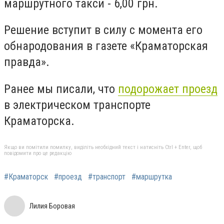
маршрутного такси - 6,00 грн.
Решение вступит в силу с момента его
обнародования в газете «Краматорская
правда».
Ранее мы писали, что
подорожает проезд
в электрическом транспорте
Краматорска.
Якщо ви помітили помилку, виділіть необхідний текст і натисніть Ctrl + Enter, щоб
повідомити про це редакцію
#Краматорск
#проезд
#транспорт
#маршрутка
Лилия Боровая