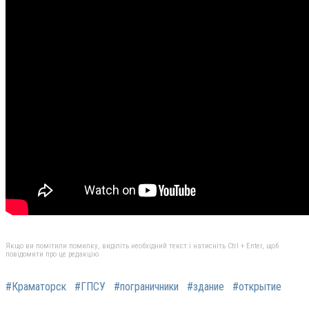
Якщо ви помітили помилку, виділіть необхідний текст і натисніть Ctrl + Enter, щоб
повідомити про це редакцію
#Краматорск
#ГПСУ
#пограничники
#здание
#открытие