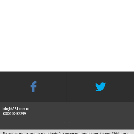
info@6264.com.ua
+380660487299
Допускається цитування матеріалів без отримання попередньої згоди 6264.com.ua