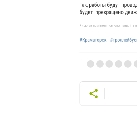
Так, работы будут провод
будет прекращено движ
Якщо ви помітили помилку, виділіть нео
#Краматорск
#троллейбус