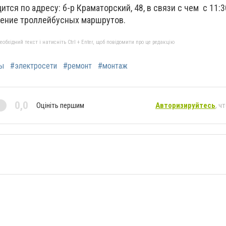
ится по адресу: б-р Краматорский, 48, в связи с чем с 11:
ение троллейбусных маршрутов.
бхідний текст і натисніть Ctrl + Enter, щоб повідомити про це редакцію
ы
#электросети
#ремонт
#монтаж
0,0
Оцініть першим
Авторизируйтесь
, ч