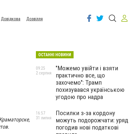
Довідкова
Дозвілля
ОСТАННІ НОВИНИ
"Можемо увійти і взяти
09:25
2 серпня
практично все, що
захочемо": Трамп
похизувався українською
угодою про надра
Посилки з-за кордону
16:57
31 липня
Краматорске,
можуть подорожчати: уряд
тов.
погодив нові податкові