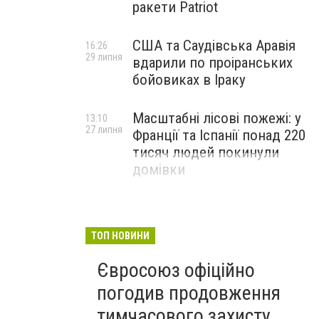
ракети Patriot
США та Саудівська Аравія
16:26
29 липня
вдарили по проіранських
бойовиках в Іраку
Масштабні лісові пожежі: у
13:10
27 липня
Франції та Іспанії понад 220
тисяч людей покинули
домівки
ТОП НОВИНИ
Євросоюз офіційно
погодив продовження
тимчасового захисту