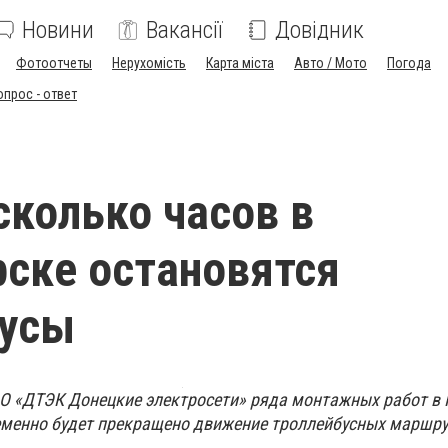
Новини
Вакансії
Довідник
Фотоотчеты
Нерухомість
Карта міста
Авто / Мото
Погода
опрос - ответ
сколько часов в
ске остановятся
бусы
АО «ДТЭК Донецкие электросети» ряда монтажных работ в 
еменно будет прекращено движение троллейбусных маршру