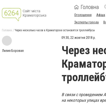
Головна
Оголошення
Афіша
Эксперты города
В
Головна
Через несколько часов в Краматорске остановятся троллейбусы
09:30, 22 жовтня 2018 р.
Через не
Лилия Боровая
Краматор
троллей
В связи с проведением 
на некоторых улицах вр