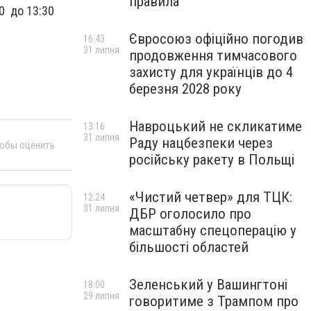
правила
30 до 13:30
Євросоюз офіційно погодив
16:43
31 липня
продовження тимчасового
захисту для українців до 4
березня 2028 року
Навроцький не скликатиме
13:16
31 липня
Раду нацбезпеки через
тобы оценить
російську ракету в Польщі
«Чистий четвер» для ТЦК:
12:24
31 липня
ДБР оголосило про
масштабну спецоперацію у
більшості областей
Зеленський у Вашингтоні
18:00
29 липня
говоритиме з Трампом про