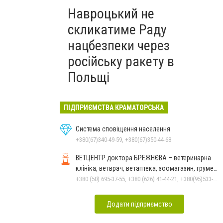
Навроцький не
скликатиме Раду
нацбезпеки через
російську ракету в
Польщі
ПІДПРИЄМСТВА КРАМАТОРСЬКА
Система сповіщення населення
+380(67)340-49-59, +380(67)350-44-68
ВЕТЦЕНТР доктора БРЕЖНЄВА – ветеринарна
клініка, ветврач, ветаптека, зоомагазин, грумер,
стрижки.
+380 (50) 695-37-55, +380 (626) 41-44-21, +380(95)533-90-03
Додати підприємство