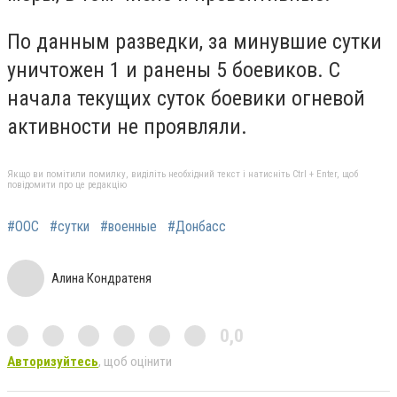
По данным разведки, за минувшие сутки
уничтожен 1 и ранены 5 боевиков. С
начала текущих суток боевики огневой
активности не проявляли.
Якщо ви помітили помилку, виділіть необхідний текст і натисніть Ctrl + Enter, щоб
повідомити про це редакцію
#ООС
#сутки
#военные
#Донбасс
Алина Кондратеня
0,0
Авторизуйтесь
, щоб оцінити