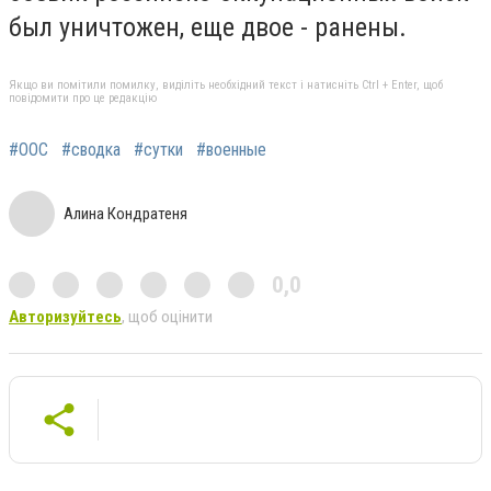
был уничтожен, еще двое - ранены.
Якщо ви помітили помилку, виділіть необхідний текст і натисніть Ctrl + Enter, щоб
повідомити про це редакцію
#ООС
#сводка
#сутки
#военные
Алина Кондратеня
0,0
Авторизуйтесь
, щоб оцінити