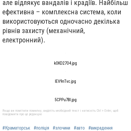
але відлякує вандалів і крадіїв. Найбільш
ефективна – комплексна система, коли
використовуються одночасно декілька
рівнів захисту (механічний,
електронний).
kOKD27O4.jpg
lEV9nTvc.jpg
5CPPu7BI.jpg
Якщо ви помітили помилку, виділіть необхідний текст і натисніть Ctrl + Enter, щоб
повідомити про це редакцію
#Краматорськ
#поліція
#злочини
#авто
#викрадення