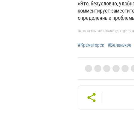
«Это, безусловно, удобн
комментирует заместите
определенные проблемы 
Якщо ви помітили помилку, виділіть нео
#Краматорск
#Беленькое