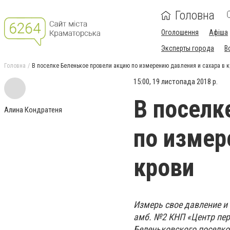
Головна
Оголошення
Афіша
Эксперты города
В
Головна
В поселке Беленькое провели акцию по измерению давления и сахара в 
15:00, 19 листопада 2018 р.
В поселк
Алина Кондратеня
по измер
крови
Измерь свое давление и
амб. №2 КНП «Центр пе
Беленьковского поселко