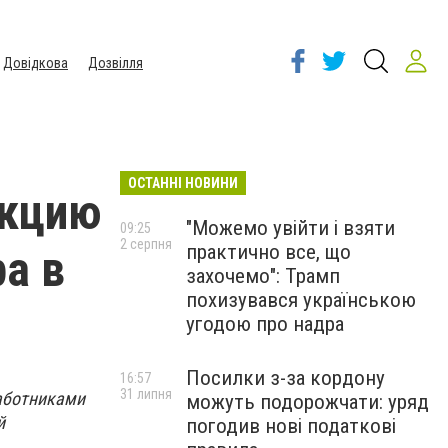
Довідкова
Дозвілля
ОСТАННІ НОВИНИ
акцию
"Можемо увійти і взяти
09:25
2 серпня
практично все, що
а в
захочемо": Трамп
похизувався українською
угодою про надра
Посилки з-за кордону
16:57
31 липня
работниками
можуть подорожчати: уряд
й
погодив нові податкові