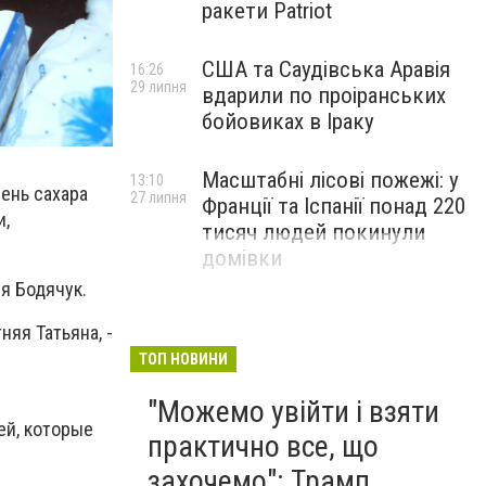
ракети Patriot
США та Саудівська Аравія
16:26
29 липня
вдарили по проіранських
бойовиках в Іраку
Масштабні лісові пожежі: у
13:10
ень сахара
27 липня
Франції та Іспанії понад 220
и,
тисяч людей покинули
домівки
я Бодячук.
няя Татьяна, -
ТОП НОВИНИ
"Можемо увійти і взяти
ей, которые
практично все, що
захочемо": Трамп