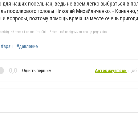
о для наших посельчан, ведь не всем легко выбраться в пол
ль поселкового головы Николай Михайличенко. - Конечно, 
и вопросы, поэтому помощь врача на месте очень пригоди
бхідний текст і натисніть Ctrl + Enter, щоб повідомити про це редакцію
#врач
#давление
0,0
Оцініть першим
Авторизуйтесь
, щоб