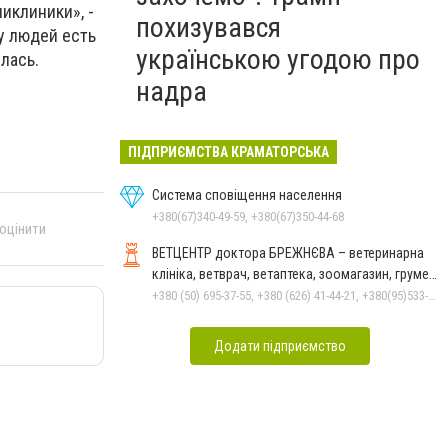
иклиники», -
похизувався
у людей есть
українською угодою про
лась.
надра
ПІДПРИЄМСТВА КРАМАТОРСЬКА
Система сповіщення населення
+380(67)340-49-59, +380(67)350-44-68
 оцінити
ВЕТЦЕНТР доктора БРЕЖНЄВА – ветеринарна
клініка, ветврач, ветаптека, зоомагазин, грумер,
стрижки.
+380 (50) 695-37-55, +380 (626) 41-44-21, +380(95)533-90-03
Додати підприємство