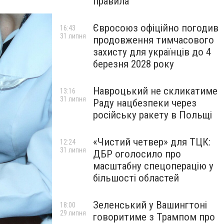
правила
Євросоюз офіційно погодив
16:43
31 липня
продовження тимчасового
захисту для українців до 4
березня 2028 року
Навроцький не скликатиме
13:16
31 липня
Раду нацбезпеки через
російську ракету в Польщі
«Чистий четвер» для ТЦК:
12:24
31 липня
ДБР оголосило про
масштабну спецоперацію у
більшості областей
Зеленський у Вашингтоні
18:00
29 липня
говоритиме з Трампом про