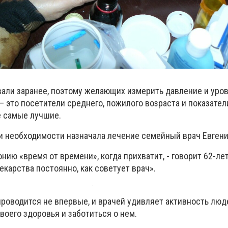
ли заранее, поэтому желающих измерить давление и уров
– это посетители среднего, пожилого возраста и показател
е самые лучшие.
ри необходимости назначала лечение семейный врач Евгени
нию «время от времени», когда прихватит, - говорит 62-лет
екарства постоянно, как советует врач».
роводится не впервые, и врачей удивляет активность люд
своего здоровья и заботиться о нем.