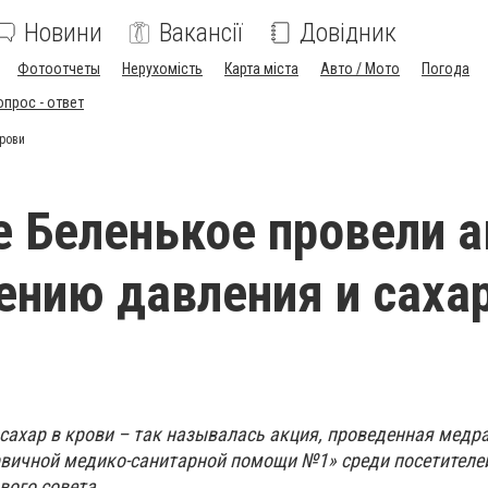
Новини
Вакансії
Довідник
Фотоотчеты
Нерухомість
Карта міста
Авто / Мото
Погода
опрос - ответ
крови
е Беленькое провели 
ению давления и сахар
 сахар в крови – так называлась акция, проведенная мед
рвичной медико-санитарной помощи №1» среди посетителе
вого совета.