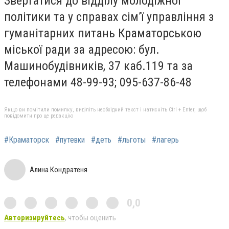
Звертатися до відділу молодіжної
політики та у справах сім’ї управління з
гуманітарних питань Краматорською
міської ради за адресою: бул.
Машинобудівників, 37 каб.119 та за
телефонами 48-99-93; 095-637-86-48
Якщо ви помітили помилку, виділіть необхідний текст і натисніть Ctrl + Enter, щоб
повідомити про це редакцію
#Краматорск
#путевки
#деть
#льготы
#лагерь
Алина Кондратеня
0,0
Авторизируйтесь
, чтобы оценить