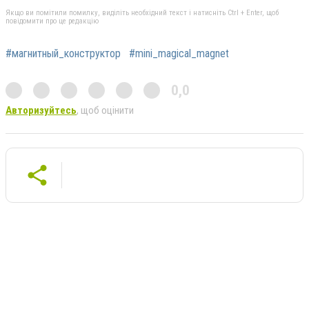
Якщо ви помітили помилку, виділіть необхідний текст і натисніть Ctrl + Enter, щоб
повідомити про це редакцію
#магнитный_конструктор
#mini_magical_magnet
0,0
Авторизуйтесь
, щоб оцінити