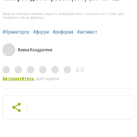
Якщо ви помітили помилку, виділіть необхідний текст і натисніть Ctrl + Enter, щоб
повідомити про це редакцію
#Краматорск
#форум
#реформа
#активист
Алина Кондратеня
0,0
Авторизуйтесь
, щоб оцінити