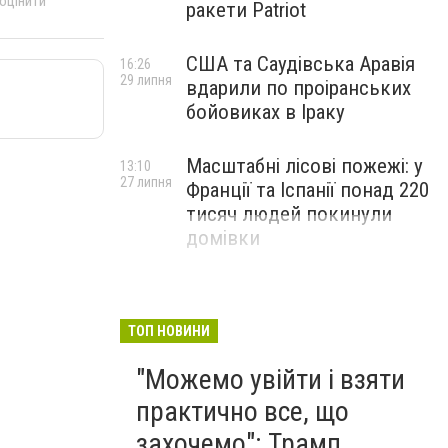
 оцінити
ракети Patriot
США та Саудівська Аравія
16:26
29 липня
вдарили по проіранських
бойовиках в Іраку
Масштабні лісові пожежі: у
13:10
27 липня
Франції та Іспанії понад 220
тисяч людей покинули
домівки
ТОП НОВИНИ
"Можемо увійти і взяти
практично все, що
захочемо": Трамп