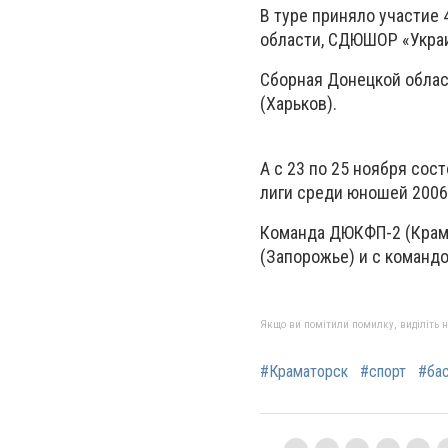
В туре приняло участие
области, СДЮШОР «Украи
Сборная Донецкой облас
(Харьков).
А с 23 по 25 ноября сос
лиги среди юношей 2006 
Команда ДЮКФП-2 (Крам
(Запорожье) и с командо
Якщо ви помітили помилку, виділіть нео
#Краматорск
#спорт
#ба