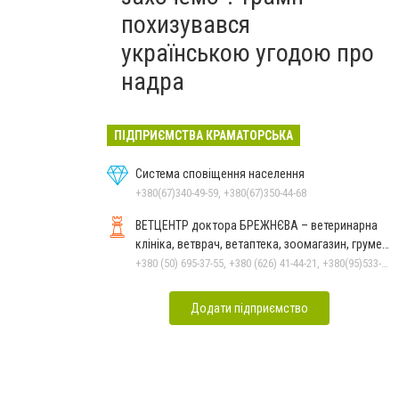
похизувався
українською угодою про
надра
ПІДПРИЄМСТВА КРАМАТОРСЬКА
Система сповіщення населення
+380(67)340-49-59, +380(67)350-44-68
ВЕТЦЕНТР доктора БРЕЖНЄВА – ветеринарна
клініка, ветврач, ветаптека, зоомагазин, грумер,
стрижки.
+380 (50) 695-37-55, +380 (626) 41-44-21, +380(95)533-90-03
Додати підприємство