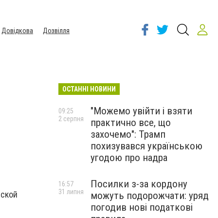
Довідкова
Дозвілля
ОСТАННІ НОВИНИ
"Можемо увійти і взяти
09:25
2 серпня
практично все, що
захочемо": Трамп
похизувався українською
угодою про надра
Посилки з-за кордону
16:57
31 липня
еской
можуть подорожчати: уряд
погодив нові податкові