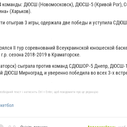
 4 команды: ДЮСШ (Новомосковск), ДЮСШ-5 (Кривой Рог), С
на» (Харьков).
ти отыграв 3 игры, одержала две победы и уступила СДЮ
тоялся II тур соревнований Всеукраинской юношеской баск
г.р. сезона 2018-2019 в Краматорске.
аторск) сыграла против команд СДЮШОР-5 Днепр, ДЮСШ-
й ДЮСШ Мирноград, и уверенно победила во всех 3-х встр
бхідний текст і натисніть Ctrl + Enter, щоб повідомити про це редакцію
скетбол