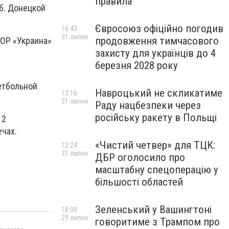
правила
б. Донецкой
Євросоюз офіційно погодив
16:43
31 липня
продовження тимчасового
ШОР «Украина»
захисту для українців до 4
березня 2028 року
етбольной
Навроцький не скликатиме
13:16
31 липня
Раду нацбезпеки через
російську ракету в Польщі
12
ечах.
«Чистий четвер» для ТЦК:
12:24
31 липня
ДБР оголосило про
масштабну спецоперацію у
більшості областей
Зеленський у Вашингтоні
18:00
29 липня
говоритиме з Трампом про