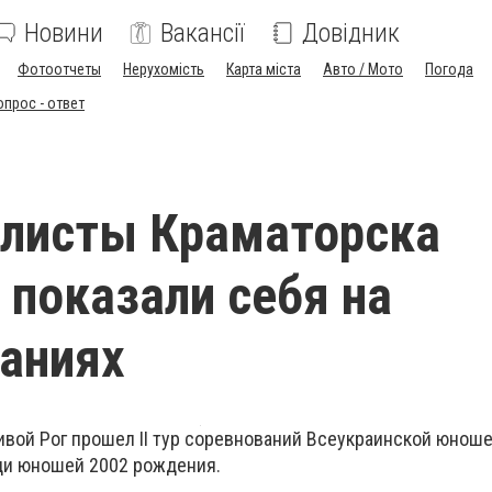
Новини
Вакансії
Довідник
Фотоотчеты
Нерухомість
Карта міста
Авто / Мото
Погода
опрос - ответ
олисты Краматорска
 показали себя на
аниях
Кривой Рог прошел II тур соревнований Всеукраинской юнош
ди юношей 2002 рождения.