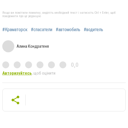
Якщо ви помітили помилку, виділіть необхідний текст і натисніть Ctrl + Enter, щоб
повідомити про це редакцію
#Краматорск
#спасатели
#автомобиль
#водитель
Алина Кондратеня
0,0
Авторизуйтесь
, щоб оцінити