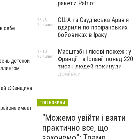
ракети Patriot
США та Саудівська Аравія
16:26
29 липня
вдарили по проіранських
к себе
бойовиках в Іраку
Масштабні лісові пожежі: у
13:10
27 липня
Франції та Іспанії понад 220
вень детской
тисяч людей покинули
уллингом
домівки
цией «Женщина
ТОП НОВИНИ
 района имеет
"Можемо увійти і взяти
практично все, що
захочемо": Трамп