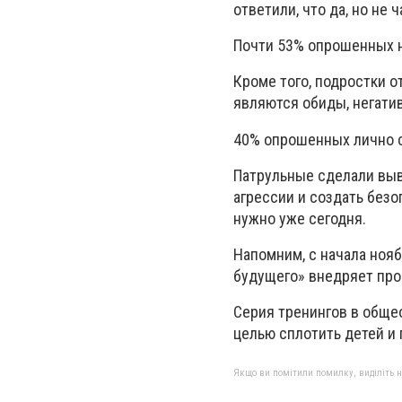
ответили, что да, но не ч
Почти 53% опрошенных н
Кроме того, подростки 
являются обиды, негати
40% опрошенных лично с
Патрульные сделали выво
агрессии и создать без
нужно уже сегодня.
Напомним, с начала ноя
будущего» внедряет прое
Серия тренингов в обще
целью сплотить детей и 
Якщо ви помітили помилку, виділіть нео