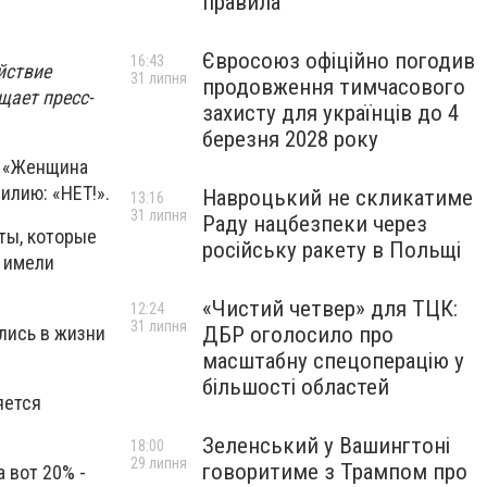
правила
Євросоюз офіційно погодив
16:43
йствие
31 липня
продовження тимчасового
щает пресс-
захисту для українців до 4
березня 2028 року
О «Женщина
илию: «НЕТ!».
Навроцький не скликатиме
13:16
31 липня
Раду нацбезпеки через
ты, которые
російську ракету в Польщі
и имели
«Чистий четвер» для ТЦК:
12:24
31 липня
ались в жизни
ДБР оголосило про
масштабну спецоперацію у
більшості областей
яется
Зеленський у Вашингтоні
18:00
29 липня
говоритиме з Трампом про
а вот 20% -