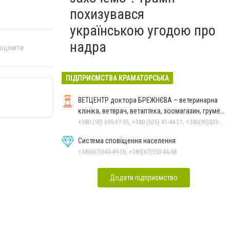
похизувався
українською угодою про
надра
 оцінити
ПІДПРИЄМСТВА КРАМАТОРСЬКА
ВЕТЦЕНТР доктора БРЕЖНЄВА – ветеринарна
клініка, ветврач, ветаптека, зоомагазин, грумер,
стрижки.
+380 (50) 695-37-55, +380 (626) 41-44-21, +380(95)533-90-03
Система сповіщення населення
+380(67)340-49-59, +380(67)350-44-68
Додати підприємство