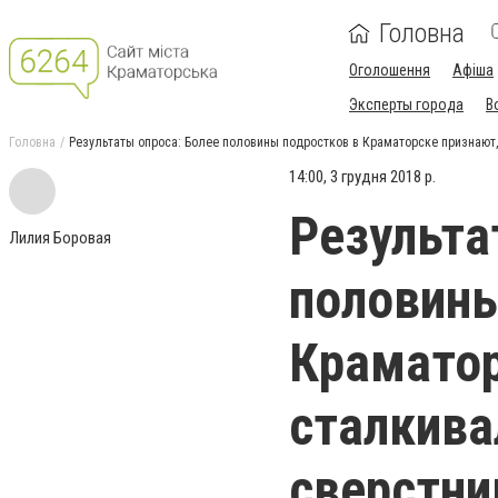
Головна
Оголошення
Афіша
Эксперты города
В
Головна
Результаты опроса: Более половины подростков в Краматорске признают, 
14:00, 3 грудня 2018 р.
Результа
Лилия Боровая
половины
Краматор
сталкива
сверстни