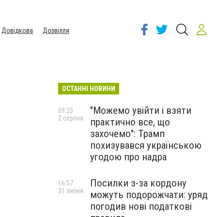
Довідкова
Дозвілля
ОСТАННІ НОВИНИ
"Можемо увійти і взяти
09:25
2 серпня
практично все, що
захочемо": Трамп
похизувався українською
угодою про надра
Посилки з-за кордону
16:57
31 липня
можуть подорожчати: уряд
погодив нові податкові