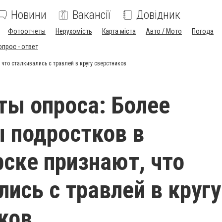
Новини
Вакансії
Довідник
Фотоотчеты
Нерухомість
Карта міста
Авто / Мото
Погода
опрос - ответ
что сталкивались с травлей в кругу сверстников
ты опроса: Более
 подростков в
ске признают, что
лись с травлей в кругу
ков