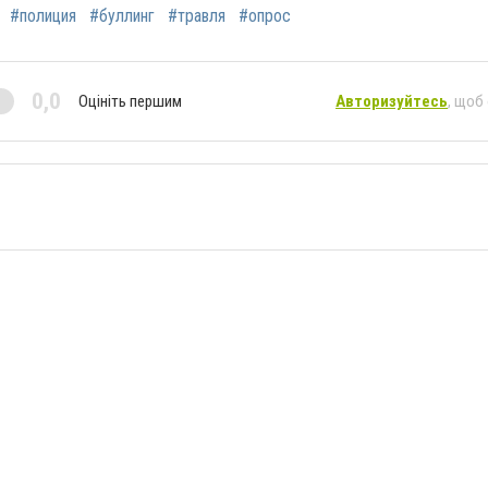
#полиция
#буллинг
#травля
#опрос
0,0
Оцініть першим
Авторизуйтесь
, щоб