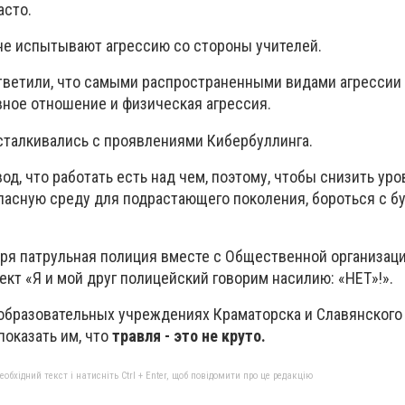
асто.
е испытывают агрессию со стороны учителей.
ответили, что самыми распространенными видами агрессии 
вное отношение и физическая агрессия.
талкивались с проявлениями Кибербуллинга.
д, что работать есть над чем, поэтому, чтобы снизить уро
опасную среду для подрастающего поколения, бороться с б
бря патрульная полиция вместе с Общественной организа
кт «Я и мой друг полицейский говорим насилию: «НЕТ»!».
образовательных учреждениях Краматорска и Славянского
показать им, что
травля - это не круто.
бхідний текст і натисніть Ctrl + Enter, щоб повідомити про це редакцію