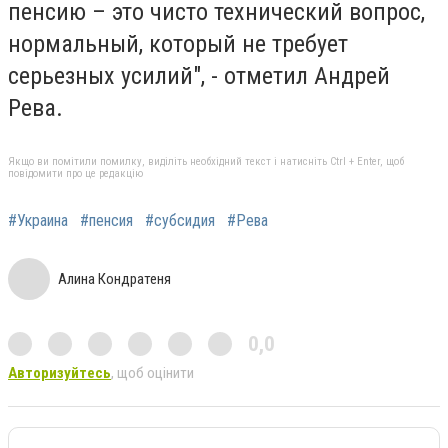
пенсию – это чисто технический вопрос,
нормальный, который не требует
серьезных усилий", - отметил Андрей
Рева.
Якщо ви помітили помилку, виділіть необхідний текст і натисніть Ctrl + Enter, щоб
повідомити про це редакцію
#Украина
#пенсия
#субсидия
#Рева
Алина Кондратеня
0,0
Авторизуйтесь
, щоб оцінити