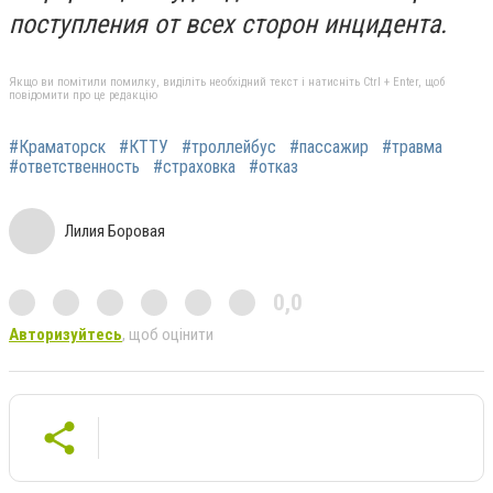
поступления от всех сторон инцидента.
Якщо ви помітили помилку, виділіть необхідний текст і натисніть Ctrl + Enter, щоб
повідомити про це редакцію
#Краматорск
#КТТУ
#троллейбус
#пассажир
#травма
#ответственность
#страховка
#отказ
Лилия Боровая
0,0
Авторизуйтесь
, щоб оцінити