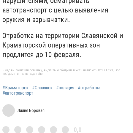
нарушителями, осматривать
автотранспорт с целью выявления
оружия и взрывчатки.
Отработка на территории Славянской и
Краматорской оперативных зон
продлится до 10 февраля.
Якщо ви помітили помилку, виділіть необхідний текст і натисніть Ctrl + Enter, щоб
повідомити про це редакцію
#Краматорск
#Славянск
#полиция
#отработка
#автотранспорт
Лилия Боровая
0,0