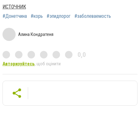
ИСТОЧНИК
#Донетчина
#корь
#эпидпорог
#заболеваемость
Алина Кондратеня
0,0
Авторизуйтесь
, щоб оцінити