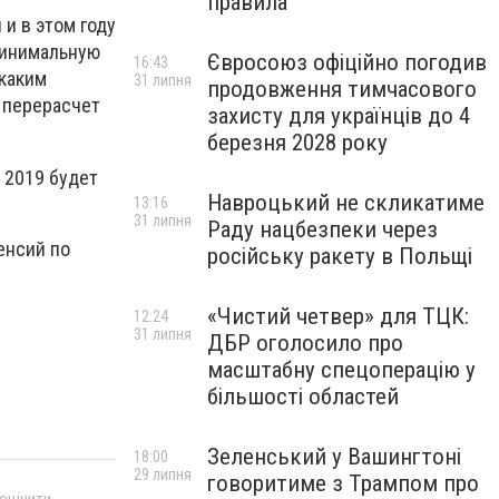
правила
и в этом году
 минимальную
Євросоюз офіційно погодив
16:43
 каким
31 липня
продовження тимчасового
й перерасчет
захисту для українців до 4
березня 2028 року
 2019 будет
Навроцький не скликатиме
13:16
31 липня
Раду нацбезпеки через
енсий по
російську ракету в Польщі
«Чистий четвер» для ТЦК:
12:24
31 липня
ДБР оголосило про
масштабну спецоперацію у
більшості областей
Зеленський у Вашингтоні
18:00
29 липня
говоритиме з Трампом про