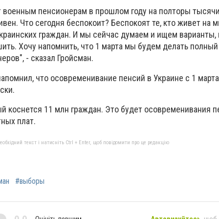
 военным пенсионерам в прошлом году на полторы тысячи 
ивен. Что сегодня беспокоит? Беспокоят те, кто живет на
краинских граждан. И мы сейчас думаем и ищем варианты,
ить. Хочу напомнить, что 1 марта мы будем делать полны
еров", - сказал Гройсман.
апомнил, что осовременивание пенсий в Украине с 1 марта
ски.
ый коснется 11 млн граждан. Это будет осовременивания п
ных плат.
бхідний текст і натисніть Ctrl + Enter, щоб повідомити про це редакцію
ман
#выборы