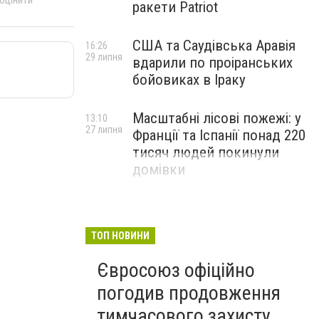
 оцінити
ракети Patriot
США та Саудівська Аравія
16:26
29 липня
вдарили по проіранських
бойовиках в Іраку
Масштабні лісові пожежі: у
13:10
27 липня
Франції та Іспанії понад 220
тисяч людей покинули
домівки
ТОП НОВИНИ
Євросоюз офіційно
погодив продовження
тимчасового захисту