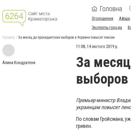
Головна
Оголошення
Афіша
Эксперты города
В
Головна
За месяц до президентских выборов в Украине повысят пенсии
11:08, 14 лютого 2019 р.
За месяц
Алина Кондратеня
выборов 
Премьер-министр Владим
украинцам повысят пенс
По словам Гройсмана, у
гривен.