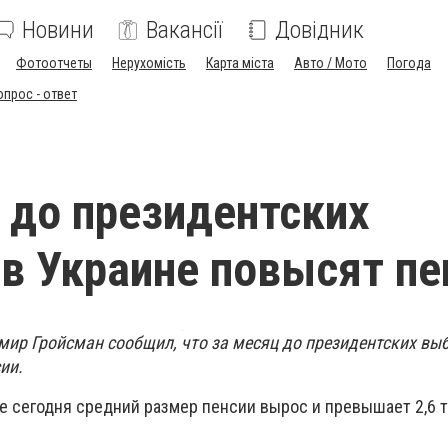
Новини
Вакансії
Довідник
Фотоотчеты
Нерухомість
Карта міста
Авто / Мото
Погода
опрос - ответ
 до президентских
в Украине повысят пе
ир Гройсман сообщил, что за месяц до президентских вы
ии.
же сегодня средний размер пенсии вырос и превышает 2,6 