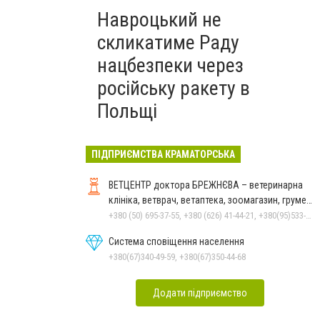
Навроцький не
скликатиме Раду
нацбезпеки через
російську ракету в
Польщі
ПІДПРИЄМСТВА КРАМАТОРСЬКА
ВЕТЦЕНТР доктора БРЕЖНЄВА – ветеринарна
клініка, ветврач, ветаптека, зоомагазин, грумер,
стрижки.
+380 (50) 695-37-55, +380 (626) 41-44-21, +380(95)533-90-03
Система сповіщення населення
+380(67)340-49-59, +380(67)350-44-68
Додати підприємство