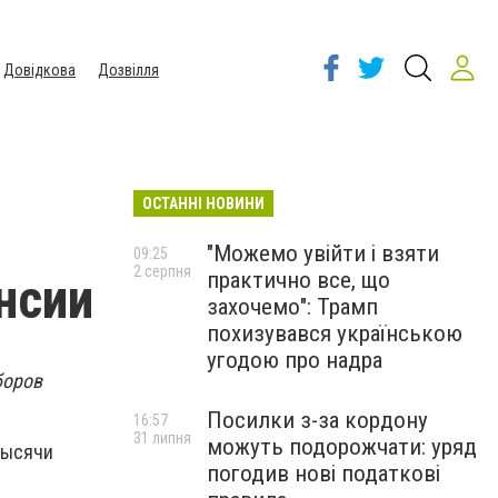
Довідкова
Дозвілля
ОСТАННІ НОВИНИ
"Можемо увійти і взяти
09:25
2 серпня
практично все, що
нсии
захочемо": Трамп
похизувався українською
угодою про надра
боров
Посилки з-за кордону
16:57
31 липня
можуть подорожчати: уряд
тысячи
погодив нові податкові