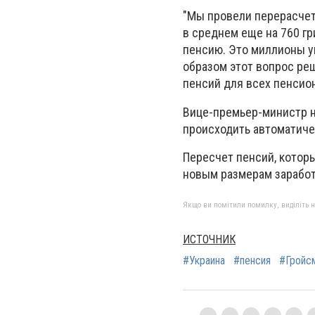
"Мы провели перерасчет
в среднем еще на 760 гр
пенсию. Это миллионы у
образом этот вопрос реш
пенсий для всех пенсион
Вице-премьер-министр н
происходить автоматиче
Пересчет пенсий, котор
новым размерам заработ
Якщо ви помітили помилку, виділіть нео
ИСТОЧНИК
#Украина
#пенсия
#Гройс