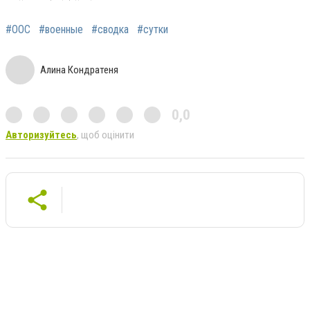
#ООС
#военные
#сводка
#сутки
Алина Кондратеня
0,0
Авторизуйтесь
, щоб оцінити