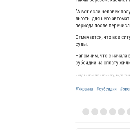
"А вот если человек по
льготы для него автома
периода после перечисле
Отмечается, что все си
суды.
Напомним, что с начала
субсидии на оплату жил
Якщо ви помітили помилку, виділіть нео
#Украина
#субсидия
#эко