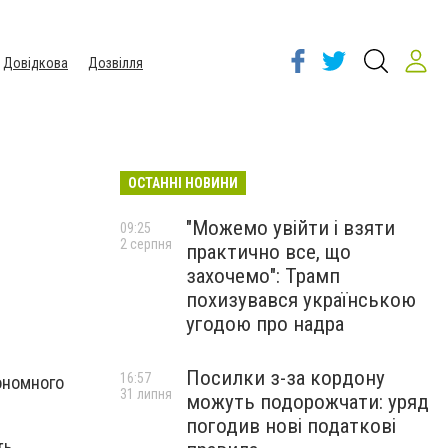
Довідкова
Дозвілля
ОСТАННІ НОВИНИ
"Можемо увійти і взяти
09:25
2 серпня
практично все, що
захочемо": Трамп
похизувався українською
угодою про надра
Посилки з-за кордону
16:57
ономного
31 липня
можуть подорожчати: уряд
погодив нові податкові
ь.