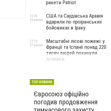
ракети Patriot
США та Саудівська Аравія
16:26
29 липня
вдарили по проіранських
бойовиках в Іраку
Масштабні лісові пожежі: у
13:10
27 липня
Франції та Іспанії понад 220
тисяч людей покинули
домівки
ТОП НОВИНИ
Євросоюз офіційно
погодив продовження
тимчасового захисту