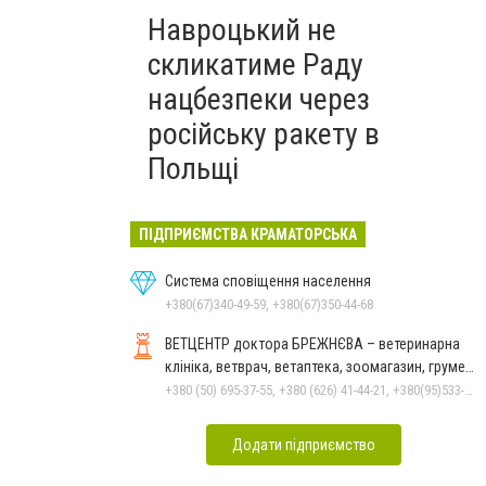
Навроцький не
скликатиме Раду
нацбезпеки через
російську ракету в
Польщі
ПІДПРИЄМСТВА КРАМАТОРСЬКА
Система сповіщення населення
+380(67)340-49-59, +380(67)350-44-68
ВЕТЦЕНТР доктора БРЕЖНЄВА – ветеринарна
клініка, ветврач, ветаптека, зоомагазин, грумер,
стрижки.
+380 (50) 695-37-55, +380 (626) 41-44-21, +380(95)533-90-03
Додати підприємство