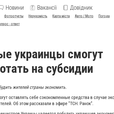
Новини
Вакансії
Довідник
Фотоотчеты
Нерухомість
Карта міста
Авто / Мото
Погода
опрос - ответ
ые украинцы смогут
отать на субсидии
будить жителей страны экономить.
огут оставлять себе сэкономленные средства в случае эк
елей. Об этом рассказали в эфире "ТСН. Ранок".
 министров Украины надеется побудить украинцев экономит