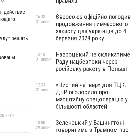
правила
т, действие
Євросоюз офіційно погодив
16:43
дующего
31 липня
продовження тимчасового
захисту для українців до 4
березня 2028 року
будут решать
Навроцький не скликатиме
13:16
ированы
31 липня
Раду нацбезпеки через
російську ракету в Польщі
«Чистий четвер» для ТЦК:
12:24
31 липня
ДБР оголосило про
масштабну спецоперацію у
більшості областей
 оцінити
Зеленський у Вашингтоні
18:00
29 липня
говоритиме з Трампом про