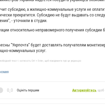
лучит субсидию, а жилищно-коммунальные услуги не оплати
тически прекратится. Субсидию не будут выдавать со сле
ния", - уточнили в студии.
туации относительно неправомерного получения субсидии 
 весны "Укрпочта" будет доставлять получателям монетиз
ищно-коммунальных услуг.
бхідний текст і натисніть Ctrl + Enter, щоб повідомити про це редакцію
номия
0,0
Оцініть першим
Авторизуйтесь
, щоб