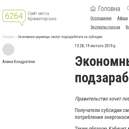
Головна
Оголошення
Афіша
Эксперты города
В
Головна
Экономные украинцы смогут подзаработать на субсидии
13:28, 19 лютого 2019 р.
Экономн
Алина Кондратеня
подзараб
Правительство хочет по
Получатели субсидии см
потребления энергоносит
Таким образом, Кабинет