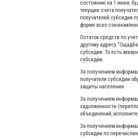
состоянию на 1 июня, б
текущие счета получате
получателей субсидии п
форме всех сэкономлен
Остаток средств по уче
другому адресу "Ощадба
субсидии. То есть аккау
субсидии.
За получением информац
получатели субсидии об
защиты населения.
За получением информац
задолженности (перепл
объединений, исполните
За получением информац
субсидии по перечисле