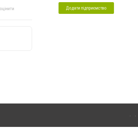
Додати підприємство
 оцінити
маторська. Для інтернет-видань обов'язкове розміщення прямого, відкритого для