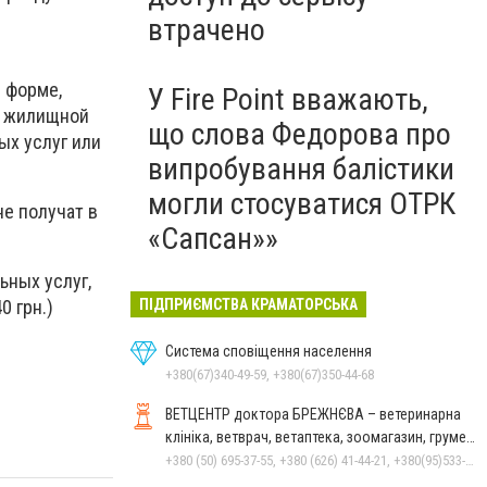
втрачено
 форме,
У Fire Point вважають,
ы жилищной
що слова Федорова про
х услуг или
випробування балістики
могли стосуватися ОТРК
не получат в
«Сапсан»»
ных услуг,
 грн.)
ПІДПРИЄМСТВА КРАМАТОРСЬКА
Система сповіщення населення
+380(67)340-49-59, +380(67)350-44-68
ВЕТЦЕНТР доктора БРЕЖНЄВА – ветеринарна
клініка, ветврач, ветаптека, зоомагазин, грумер,
стрижки.
+380 (50) 695-37-55, +380 (626) 41-44-21, +380(95)533-90-03