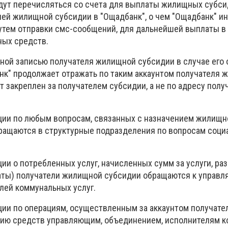
удут перечисляться со счета для выплаты жилищных субси
лей жилищной субсидии в "Ощадбанк", о чем "Ощадбанк" и
утем отправки смс-сообщений, для дальнейшей выплаты в
ных средств.
тной записью получателя жилищной субсидии в случае его
нк" продолжает отражать по таким аккаунтом получателя
нт закреплен за получателем субсидии, а не по адресу полу
ии по любым вопросам, связанных с назначением жилищн
ращаются в структурные подразделения по вопросам соци
ии о потребленных услуг, начисленных сумм за услуги, ра
аты) получатели жилищной субсидии обращаются к управл
лей коммунальных услуг.
ии по операциям, осуществленным за аккаунтом получат
нию средств управляющим, объединением, исполнителям 