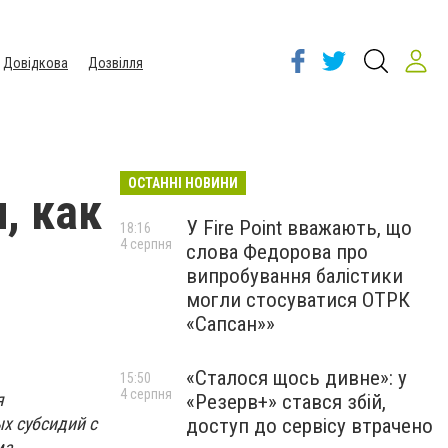
Довідкова
Дозвілля
ОСТАННІ НОВИНИ
, как
У Fire Point вважають, що
18:16
4 серпня
слова Федорова про
випробування балістики
могли стосуватися ОТРК
«Сапсан»»
«Сталося щось дивне»: у
15:50
4 серпня
я
«Резерв+» стався збій,
х субсидий с
доступ до сервісу втрачено
ма