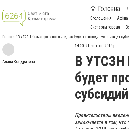
Головна
Оголошення
Афіша
Эксперты города
В
Головна
В УТСЗН Краматорска пояснили, как будет происходит монетизация субс
14:00, 21 лютого 2019 р.
В УТСЗН 
Алина Кондратеня
будет пр
субсидий
Правительством введена
заключается в том, что
1 января 2019 года, суб