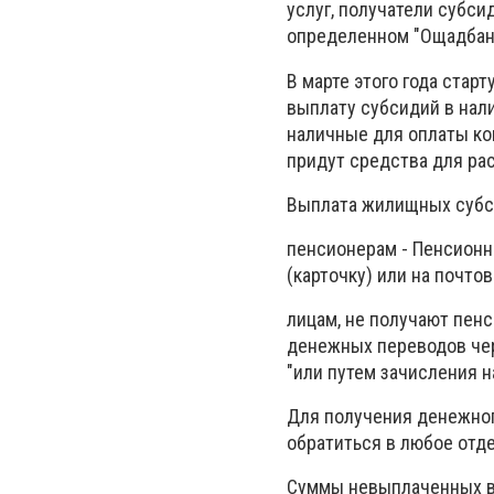
услуг, получатели субс
определенном "Ощадбан
В марте этого года стар
выплату субсидий в нали
наличные для оплаты ко
придут средства для расч
Выплата жилищных субс
пенсионерам - Пенсионн
(карточку) или на почто
лицам, не получают пен
денежных переводов чер
"или путем зачисления н
Для получения денежног
обратиться в любое отд
Суммы невыплаченных в