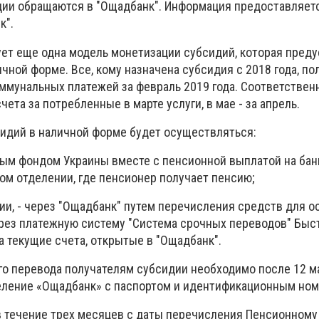
идии обращаются в "Ощадбанк". Информация предоставляетс
к".
тует еще одна модель монетизации субсидий, которая пред
чной форме. Все, кому назначена субсидия с 2018 года, по
ммунальных платежей за февраль 2019 года. Соответственн
ета за потребленные в марте услуги, в мае - за апрель.
идий в наличной форме будет осуществляться:
ым фондом Украины вместе с пенсионной выплатой на бан
вом отделении, где пенсионер получает пенсию;
сии, - через "Ощадбанк" путем перечисления средств для 
ез платежную систему "Система срочных переводов" Быс
а текущие счета, открытые в "Ощадбанк".
о перевода получателям субсидии необходимо после 12 м
еление «Ощадбанк» с паспортом и идентификационным ном
 течение трех месяцев с даты перечисления Пенсионному