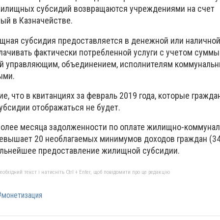
жилищных субсидий возвращаются учреждениями на счет
ый в Казначействе.
щная субсидия предоставляется в денежной или наличной
лачивать фактически потребленной услуги с учетом сумм
й управляющим, объединением, исполнителям коммунальны
ыми.
, что в квитанциях за февраль 2019 года, которые гражда
субсидии отображаться не будет.
олее месяца задолженности по оплате жилищно-коммуналь
евышает 20 необлагаемых минимумов доходов граждан (340
льнейшее предоставление жилищной субсидии.
бхідний текст і натисніть Ctrl + Enter, щоб повідомити про це редакцію
#монетизация