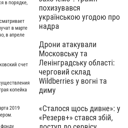
я в порядке,
похизувався
українською угодою про
усматривает
надра
лучат в марте
о, в апреле
Дрони атакували
Московську та
Ленінградську області:
ковский счет
черговий склад
Wildberries у вогні та
осуществления
диму
трая копейка
«Сталося щось дивне»: у
арта 2019
ером.
«Резерв+» стався збій,
доступ до сервісу
 фонду