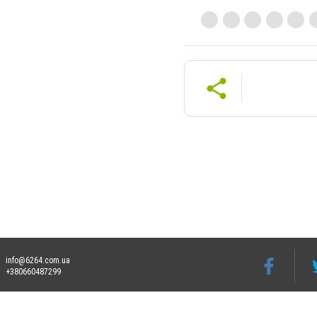
info@6264.com.ua
+380660487299
Допускається цитування матеріалів без отримання попередньої згоди 6264.com.ua за
пошукових систем гіперпосилання на цитовані статті не нижче другого абзацу в тек