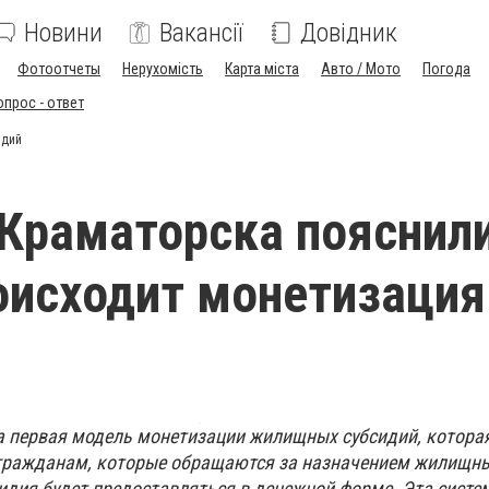
Новини
Вакансії
Довідник
Фотоотчеты
Нерухомість
Карта міста
Авто / Мото
Погода
опрос - ответ
идий
Краматорска пояснили
оисходит монетизация
 первая модель монетизации жилищных субсидий, котора
 гражданам, которые обращаются за назначением жилищны
сидия будет предоставляться в денежной форме. Эта систе