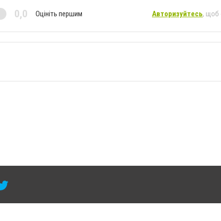
0,0
Оцініть першим
Авторизуйтесь
, щоб
 умови розміщення в тексті обов'язкового посилання на 6264.com.ua - Сайт міста Кра
сті або в якості джерела. Порушення виняткових прав переслідується Законом.