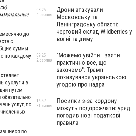
си)
Дрони атакували
08:25
коммунальные
4 серпня
Московську та
Ленінградську області:
черговий склад Wildberries у
жемесячно до
вогні та диму
есте с
общие суммы
"Можемо увійти і взяти
но по каждому
09:25
2 серпня
практично все, що
захочемо": Трамп
ествляет
похизувався українською
ых услуг и в
угодою про надра
дии путем
и обязательно
Посилки з-за кордону
16:57
ень услуг, по
31 липня
можуть подорожчати: уряд
ачисленных
погодив нові податкові
правила
вавшиеся по