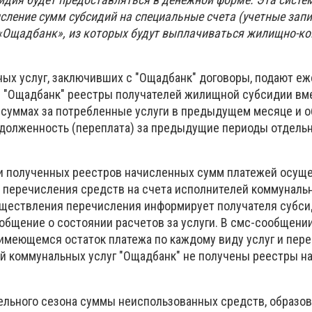
сление сумм субсидий на специальные счета (учетные запи
 «Ощадбанк», из которых будут выплачиваться жилищно-
ых услуг, заключивших с "Ощадбанк" договоры, подают е
) "Ощадбанк" реестры получателей жилищной субсидии вм
 суммах за потребленные услуги в предыдущем месяце и 
адолженность (переплата) за предыдущие периоды отдель
и полученных реестров начисленных сумм платежей осущ
 перечисления средств на счета исполнителей коммунальн
уществления перечисления информирует получателя субси
общение о состоянии расчетов за услуги. В смс-сообщени
имеющемся остаток платежа по каждому виду услуг и переч
й коммунальных услуг "Ощадбанк" не получены реестры н
ельного сезона суммы неиспользованных средств, образо