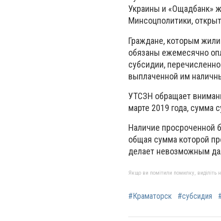
Украины и «Ощадбанк» 
Минсоцполитики, открыт
Граждане, которым жили
обязаны ежемесячно оп
субсидии, перечисленно
выплаченной им наличн
УТСЗН обращает внимание
марте 2019 года, сумма 
Наличие просроченной б
общая сумма которой пр
делает невозможным да
Якщо ви помітили помилку, виділіть нео
#Краматорск
#субсидия