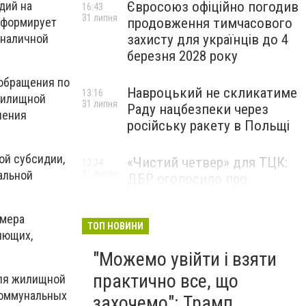
дий на
Євросоюз офіційно погодив
16:43
31 липня
нформирует
продовження тимчасового
 наличной
захисту для українців до 4
березня 2028 року
 обращения по
Навроцький не скликатиме
13:16
 жилищной
31 липня
Раду нацбезпеки через
чения
російську ракету в Польщі
ой субсидии,
«Чистий четвер» для ТЦК:
12:24
альной
31 липня
ДБР оголосило про
масштабну спецоперацію у
більшості областей
змера
ТОП НОВИНИ
яющих,
"Можемо увійти і взяти
практично все, що
еля жилищной
коммунальных
захочемо": Трамп