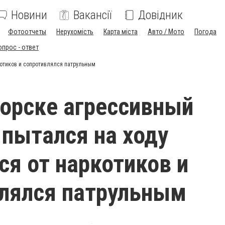
Новини
Вакансії
Довідник
Фотоотчеты
Нерухомість
Карта міста
Авто / Мото
Погода
опрос - ответ
котиков и сопротивлялся патрульным
орске агрессивный
пытался на ходу
ся от наркотиков и
лялся патрульным