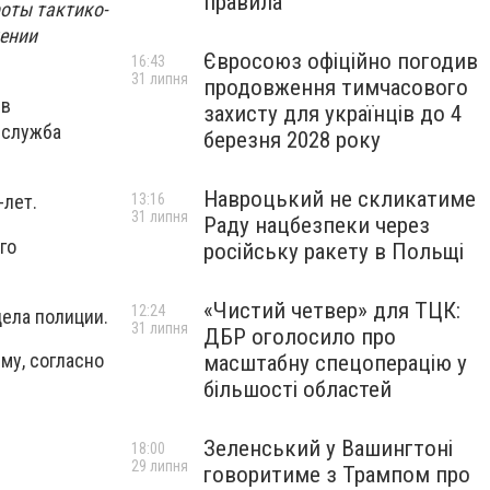
правила
оты тактико-
лении
Євросоюз офіційно погодив
16:43
31 липня
продовження тимчасового
 в
захисту для українців до 4
-служба
березня 2028 року
Навроцький не скликатиме
13:16
-лет.
31 липня
Раду нацбезпеки через
го
російську ракету в Польщі
«Чистий четвер» для ТЦК:
12:24
ела полиции.
31 липня
ДБР оголосило про
му, согласно
масштабну спецоперацію у
більшості областей
Зеленський у Вашингтоні
18:00
29 липня
говоритиме з Трампом про