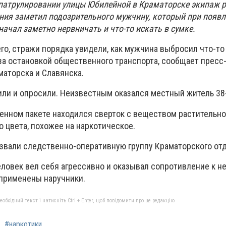
 патрулировании улицы Юбилейной в Краматорске экипаж р
ния заметил подозрительного мужчину, который при появ
начал заметно нервничать и что-то искать в сумке.
го, стражи порядка увидели, как мужчина выбросил что-то
за остановкой общественного транспорта, сообщает пресс
маторска и Славянска.
или и опросили. Неизвестным оказался местный житель 38
шенном пакете находился сверток с веществом растительно
 цвета, похожее на наркотическое.
звали следственно-оперативную группу Краматорского отд
еловек вел себя агрессивно и оказывал сопротивление к не
 применены наручники.
бхідний текст і натисніть Ctrl + Enter, щоб повідомити про це редакцію
#наркотики