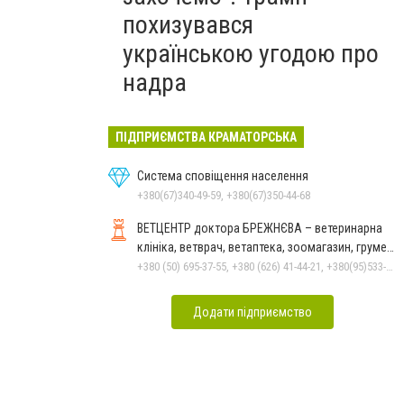
похизувався
українською угодою про
надра
ПІДПРИЄМСТВА КРАМАТОРСЬКА
Система сповіщення населення
+380(67)340-49-59, +380(67)350-44-68
ВЕТЦЕНТР доктора БРЕЖНЄВА – ветеринарна
клініка, ветврач, ветаптека, зоомагазин, грумер,
стрижки.
+380 (50) 695-37-55, +380 (626) 41-44-21, +380(95)533-90-03
Додати підприємство