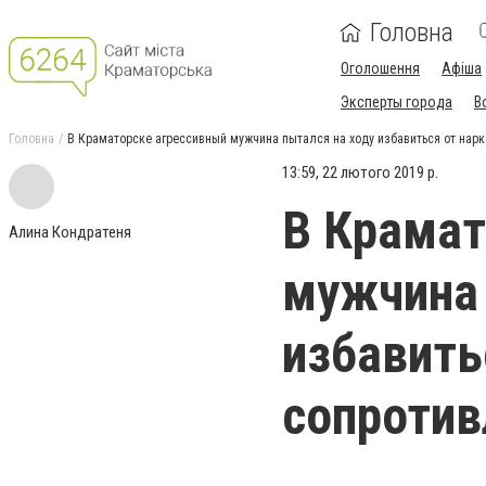
Головна
Оголошення
Афіша
Эксперты города
В
Головна
В Краматорске агрессивный мужчина пытался на ходу избавиться от нар
13:59, 22 лютого 2019 р.
В Крамат
Алина Кондратеня
мужчина 
избавить
сопротив