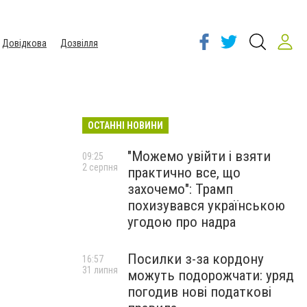
Довідкова
Дозвілля
ОСТАННІ НОВИНИ
"Можемо увійти і взяти
09:25
2 серпня
практично все, що
захочемо": Трамп
похизувався українською
угодою про надра
Посилки з-за кордону
16:57
31 липня
можуть подорожчати: уряд
погодив нові податкові