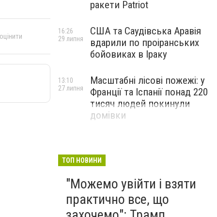
ракети Patriot
США та Саудівська Аравія
16:26
 оцінити
29 липня
вдарили по проіранських
бойовиках в Іраку
Масштабні лісові пожежі: у
13:10
27 липня
Франції та Іспанії понад 220
тисяч людей покинули
домівки
ТОП НОВИНИ
"Можемо увійти і взяти
практично все, що
захочемо": Трамп