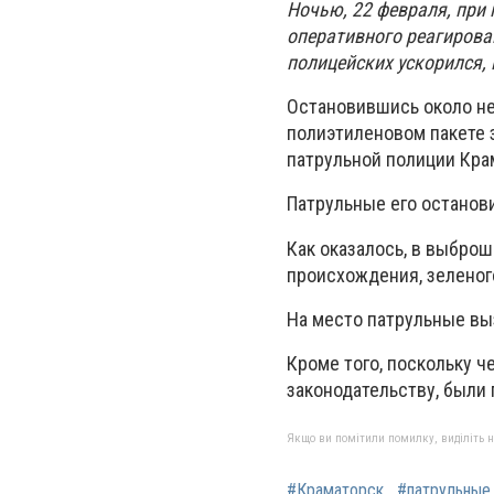
Ночью, 22 февраля, при
оперативного реагирова
полицейских ускорился, 
Остановившись около не
полиэтиленовом пакете 
патрульной полиции Кра
Патрульные его останов
Как оказалось, в выбро
происхождения, зеленого
На место патрульные вы
Кроме того, поскольку ч
законодательству, были
Якщо ви помітили помилку, виділіть нео
#Краматорск
#патрульные