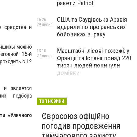
ракети Patriot
США та Саудівська Аравія
16:26
29 липня
вдарили по проіранських
е средства и
бойовиках в Іраку
раншизы можно
Масштабні лісові пожежі: у
13:10
егодной 15-й
27 липня
Франції та Іспанії понад 220
роходить с 12
тисяч людей покинули
домівки
к и является
из, подбора
ТОП НОВИНИ
Євросоюз офіційно
ти «Уличного
погодив продовження
тимчасового захисту