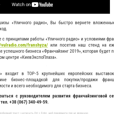
шизы «Уличного радио», Вы быстро вернете вложенны
ход.
е с принципами работы «Уличного радио» и условиями ф
//vulradio.com/franshyza/
или посетив наш стенд на еж
 успешного бизнеса «Франчайзинг 2019», которая будет п
ном центре «КиевЭкспоПлаза».
г» входит в ТОР-5 крупнейших европейских выставо
ине бизнес-площадкой для покупки/продажи франш
сти и всего необходимого для старта бизнеса.
аться с руководителем развития франчайзинговой се
тел. +38 (067) 340-49-59.
бхідний текст і натисніть Ctrl + Enter, щоб повідомити про це редакцію