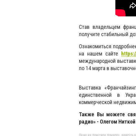
Став владельцем фран
получите стабильный до
Ознакомиться подробне
на нашем сайте
https:
международной выставке
по 14 марта в выставоч
Выставка «Франчайзин
единственной в Укра
коммерческой недвижимо
Также Вы можете связ
радио» - Олегом Hиткой 
Якщо ви помітили помилку, виділіть нео