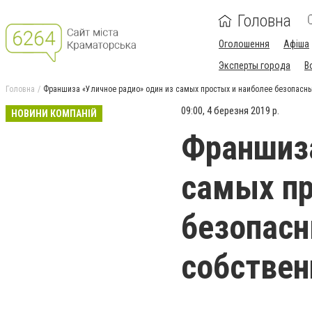
Головна
Оголошення
Афіша
Эксперты города
В
Головна
Франшиза «Уличное радио» один из самых простых и наиболее безопасны
09:00, 4 березня 2019 р.
НОВИНИ КОМПАНІЙ
Франшиза
самых пр
безопасн
собствен