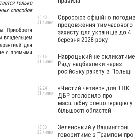
правила
тается только
сных способов
Євросоюз офіційно погодив
16:43
31 липня
продовження тимчасового
ы. Приобретя
захисту для українців до 4
м владельцем
березня 2028 року
гарантией для
ние с прямыми
Навроцький не скликатиме
13:16
31 липня
Раду нацбезпеки через
російську ракету в Польщі
«Чистий четвер» для ТЦК:
12:24
31 липня
ДБР оголосило про
масштабну спецоперацію у
більшості областей
Зеленський у Вашингтоні
18:00
29 липня
говоритиме з Трампом про