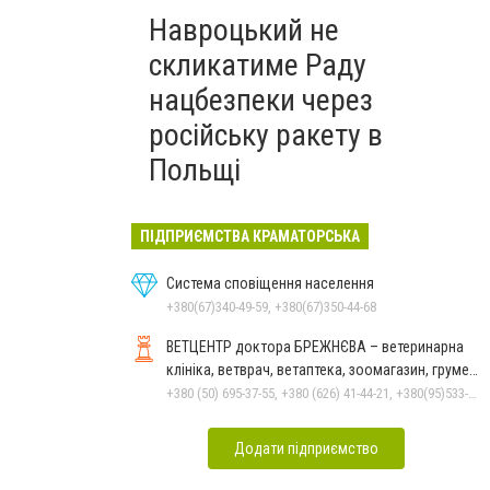
Навроцький не
скликатиме Раду
нацбезпеки через
російську ракету в
Польщі
ПІДПРИЄМСТВА КРАМАТОРСЬКА
Система сповіщення населення
+380(67)340-49-59, +380(67)350-44-68
ВЕТЦЕНТР доктора БРЕЖНЄВА – ветеринарна
клініка, ветврач, ветаптека, зоомагазин, грумер,
стрижки.
+380 (50) 695-37-55, +380 (626) 41-44-21, +380(95)533-90-03
Додати підприємство