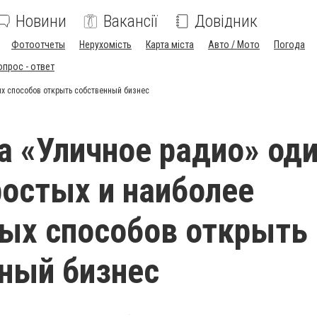
Новини
Вакансії
Довідник
Фотоотчеты
Нерухомість
Карта міста
Авто / Мото
Погода
опрос - ответ
х способов открыть собственный бизнес
 «Уличное радио» оди
остых и наиболее
ых способов открыть
ный бизнес