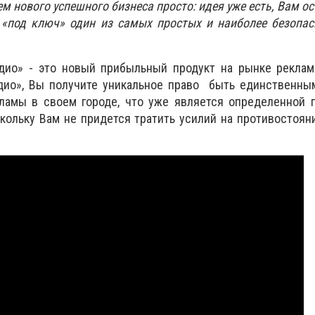
м нового успешного бизнеса просто: идея уже есть, Вам ос
с «под ключ» один из самых простых и наиболее безопа
дио» - это новый прибыльный продукт на рынке реклам
дио», Вы получите уникальное право быть единственны
кламы в своем городе, что уже является определенной 
кольку Вам не придется тратить усилий на противостоя