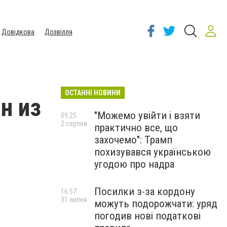
Довідкова
Дозвілля
ОСТАННІ НОВИНИ
н из
"Можемо увійти і взяти
09:25
2 серпня
практично все, що
захочемо": Трамп
похизувався українською
угодою про надра
Посилки з-за кордону
16:57
31 липня
можуть подорожчати: уряд
погодив нові податкові