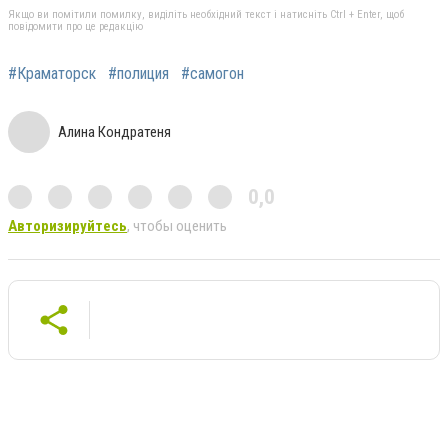
Якщо ви помітили помилку, виділіть необхідний текст і натисніть Ctrl + Enter, щоб
повідомити про це редакцію
#Краматорск
#полиция
#самогон
Алина Кондратеня
0,0
Авторизируйтесь
, чтобы оценить