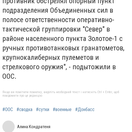
противник обстрелял опорный пункт
подразделения Объединенных сил в
полосе ответственности оперативно-
тактической группировки "Север" в
районе населенного пункта Золотое-1 с
ручных противотанковых гранатометов,
крупнокалиберных пулеметов и
стрелкового оружия", - подытожили в
ООС.
Якщо ви помітили помилку, виділіть необхідний текст і натисніть Ctrl + Enter, щоб
повідомити про це редакцію
#ООС
#сводка
#сутки
#военные
#Донбасс
Алина Кондратеня