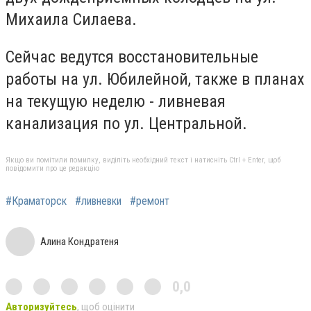
Михаила Силаева.
Сейчас ведутся восстановительные
работы на ул. Юбилейной, также в планах
на текущую неделю - ливневая
канализация по ул. Центральной.
Якщо ви помітили помилку, виділіть необхідний текст і натисніть Ctrl + Enter, щоб
повідомити про це редакцію
#Краматорск
#ливневки
#ремонт
Алина Кондратеня
0,0
Авторизуйтесь
, щоб оцінити