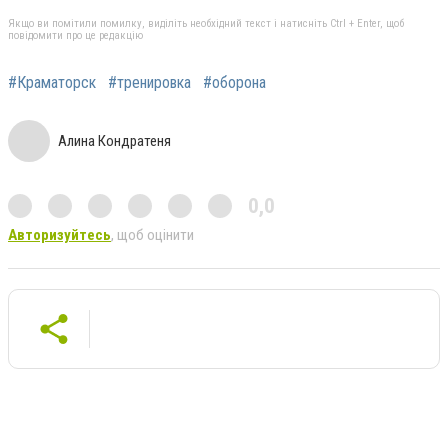
Якщо ви помітили помилку, виділіть необхідний текст і натисніть Ctrl + Enter, щоб
повідомити про це редакцію
#Краматорск
#тренировка
#оборона
Алина Кондратеня
0,0
Авторизуйтесь
, щоб оцінити