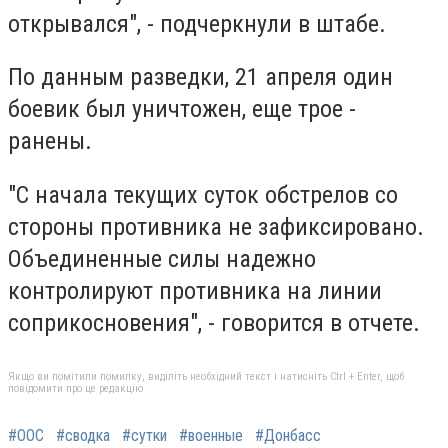
открывался", - подчеркнули в штабе.
По данным разведки, 21 апреля один
боевик был уничтожен, еще трое -
ранены.
"С начала текущих суток обстрелов со
стороны противника не зафиксировано.
Объединенные силы надежно
контролируют противника на линии
соприкосновения", - говорится в отчете.
Якщо ви помітили помилку, виділіть необхідний текст і натисніть Ctrl + Enter, щоб
повідомити про це редакцію
#ООС
#сводка
#сутки
#военные
#Донбасс