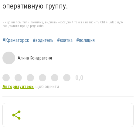
оперативную группу.
Якщо ви помітили помилку, виділіть необхідний текст і натисніть Ctrl + Enter, щоб
повідомити про це редакцію
#Краматорск
#водитель
#взятка
#полиция
Алина Кондратеня
0,0
Авторизуйтесь
, щоб оцінити