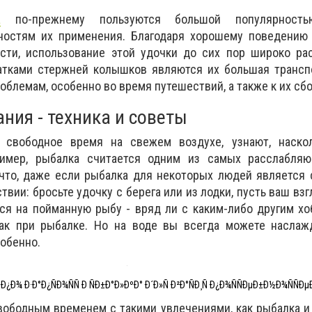
а
по-прежнему пользуются большой популярность
остям их применения. Благодаря хорошему поведению 
сти, использование этой удочки до сих пор широко рас
тками стержней колышков являются их большая транспо
облемам, особенно во время путешествий, а также к их сбо
ния - техника и советы
е свободное время на свежем воздухе, узнают, наско
ример, рыбалка считается одним из самых расслабляю
что, даже если рыбалка для некоторых людей является 
твии: бросьте удочку с берега или из лодки, пусть ваш вз
ся на пойманную рыбу - вряд ли с каким-либо другим х
как при рыбалке. Но на воде вы всегда можете наслаж
обенно.
 Ð¿Ð¾ Ð·Ð°Ð¿ÑÐ¾ÑÑ Ð ÑÐ±Ð°Ð»ÐºÐ° Ð´Ð»Ñ Ð²Ð°ÑÐ¸Ñ Ð¿Ð¾ÑÑÐµÐ±Ð½Ð¾ÑÑÐµ
вободным временем с такими увлечениями, как рыбалка 