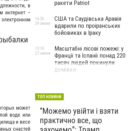
ракети Patriot
длежности, в
м интернет –
США та Саудівська Аравія
в электронном
16:26
29 липня
вдарили по проіранських
бойовиках в Іраку
 рыбалки
Масштабні лісові пожежі: у
13:10
27 липня
Франції та Іспанії понад 220
тисяч людей покинули
домівки
ТОП НОВИНИ
которых может
"Можемо увійти і взяти
лой воде или
практично все, що
дилища и весе
захочемо": Трамп
овных снастей