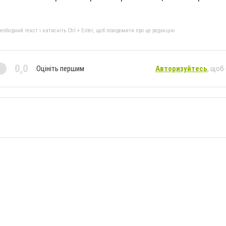
бхідний текст і натисніть Ctrl + Enter, щоб повідомити про це редакцію
0,0
Оцініть першим
Авторизуйтесь
, щоб