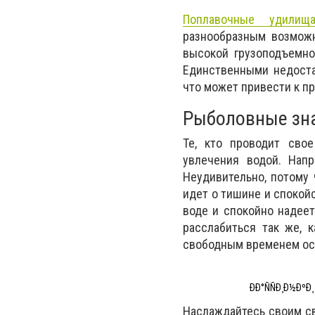
Поплавочные удилищ
разнообразным возможн
высокой грузоподъемно
Единственными недоста
что может привести к пр
Рыболовные зна
Те, кто проводит сво
увлечения водой. Нап
Неудивительно, потому 
идет о тишине и спокойс
воде и спокойно надеет
расслабиться так же, 
свободным временем ос
ÐÐ°ÑÑÐ¸Ð½ÐºÐ¸
Наслаждайтесь своим с