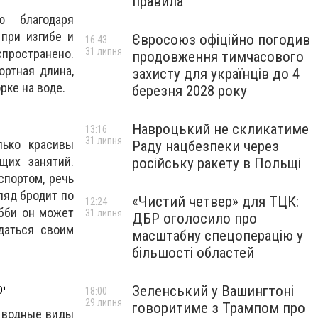
правила
ю благодаря
при изгибе и
Євросоюз офіційно погодив
16:43
31 липня
пространено.
продовження тимчасового
ртная длина,
захисту для українців до 4
рке на воде.
березня 2028 року
Навроцький не скликатиме
13:16
31 липня
лько красивы
Раду нацбезпеки через
щих занятий.
російську ракету в Польщі
спортом, речь
гляд бродит по
«Чистий четвер» для ТЦК:
12:24
обби он может
31 липня
ДБР оголосило про
даться своим
масштабну спецоперацію у
більшості областей
Зеленський у Вашингтоні
Ð¹
18:00
29 липня
говоритиме з Трампом про
и водные виды