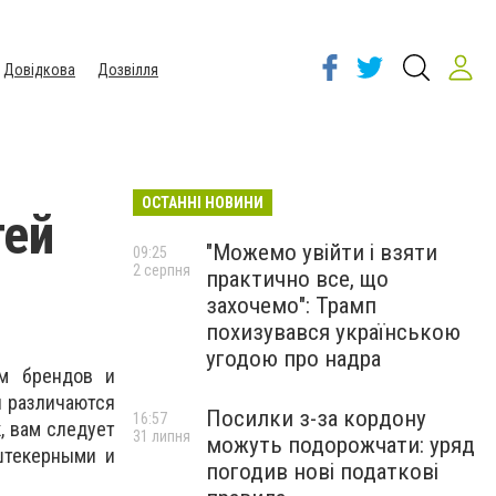
Довідкова
Дозвілля
ОСТАННІ НОВИНИ
тей
"Можемо увійти і взяти
09:25
2 серпня
практично все, що
захочемо": Трамп
похизувався українською
угодою про надра
ем брендов и
и различаются
Посилки з-за кордону
16:57
, вам следует
31 липня
можуть подорожчати: уряд
штекерными и
погодив нові податкові