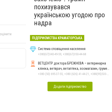
похизувався
українською угодою про
надра
 оцінити
ПІДПРИЄМСТВА КРАМАТОРСЬКА
Система сповіщення населення
+380(67)340-49-59, +380(67)350-44-68
ВЕТЦЕНТР доктора БРЕЖНЄВА – ветеринарна
клініка, ветврач, ветаптека, зоомагазин, грумер,
стрижки.
+380 (50) 695-37-55, +380 (626) 41-44-21, +380(95)533-90-03
Додати підприємство