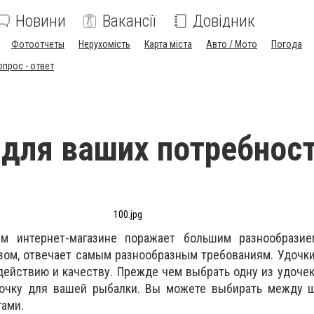
Новини
Вакансії
Довідник
Фотоотчеты
Нерухомість
Карта міста
Авто / Мото
Погода
опрос - ответ
для ваших потребнос
100.jpg
 интернет-магазине поражает большим разнообрази
азом, отвечает самым разнообразным требованиям. Удочк
 действию и качеству. Прежде чем выбрать одну из удочек
дочку для вашей рыбалки. Вы можете выбирать между 
ами.