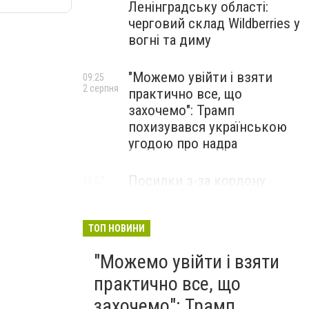
Ленінградську області:
черговий склад Wildberries у
вогні та диму
"Можемо увійти і взяти
09:25
2 серпня
практично все, що
захочемо": Трамп
похизувався українською
угодою про надра
Посилки з-за кордону
16:57
31 липня
можуть подорожчати: уряд
погодив нові податкові
правила
ТОП НОВИНИ
"Можемо увійти і взяти
практично все, що
захочемо": Трамп