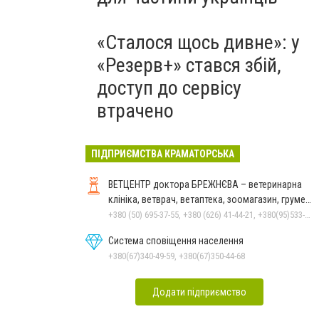
«Сталося щось дивне»: у
«Резерв+» стався збій,
доступ до сервісу
втрачено
ПІДПРИЄМСТВА КРАМАТОРСЬКА
ВЕТЦЕНТР доктора БРЕЖНЄВА – ветеринарна
клініка, ветврач, ветаптека, зоомагазин, грумер,
стрижки.
+380 (50) 695-37-55, +380 (626) 41-44-21, +380(95)533-90-03
Система сповіщення населення
+380(67)340-49-59, +380(67)350-44-68
Додати підприємство