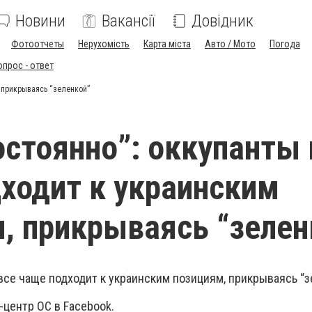
Новини
Вакансії
Довідник
Фотоотчеты
Нерухомість
Карта міста
Авто / Мото
Погода
опрос - ответ
, прикрываясь “зеленкой”
остоянно”: оккупанты 
ходит к украинским
, прикрываясь “зелен
все чаще подходит к украинским позициям, прикрываясь “з
-центр ОС в Facebook.