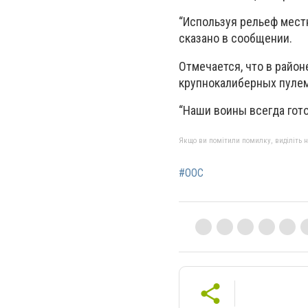
“Используя рельеф местн
сказано в сообщении.
Отмечается, что в район
крупнокалиберных пулем
“Наши воины всегда гото
Якщо ви помітили помилку, виділіть нео
#ООС