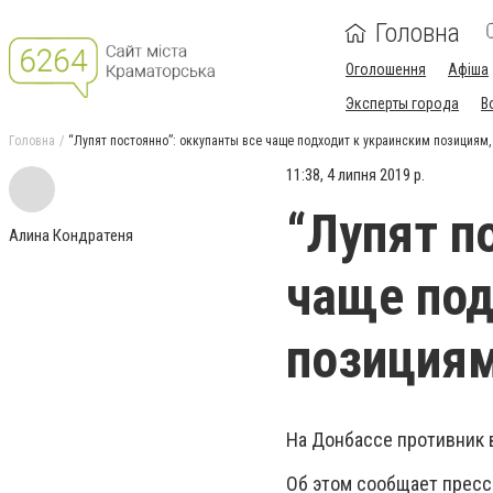
Головна
Оголошення
Афіша
Эксперты города
В
Головна
“Лупят постоянно”: оккупанты все чаще подходит к украинским позициям
11:38, 4 липня 2019 р.
“Лупят п
Алина Кондратеня
чаще под
позициям
На Донбассе противник 
Об этом сообщает пресс