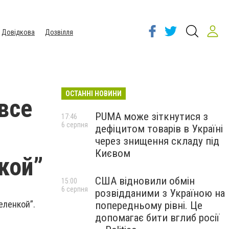
Довідкова
Дозвілля
ОСТАННІ НОВИНИ
все
PUMA може зіткнутися з
17:46
6 серпня
дефіцитом товарів в Україні
через знищення складу під
Києвом
кой”
США відновили обмін
15:00
6 серпня
розвідданими з Україною на
еленкой”.
попередньому рівні. Це
допомагає бити вглиб росії