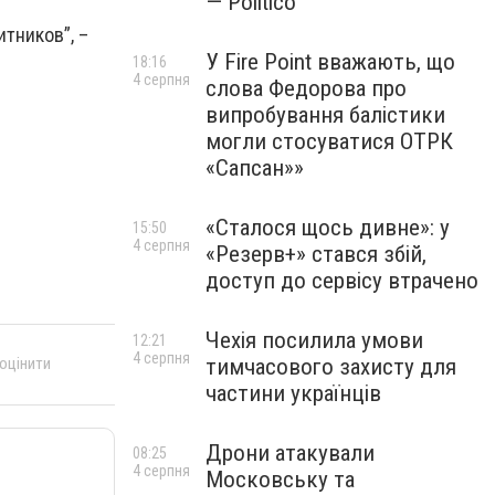
— Politico
тников”, –
У Fire Point вважають, що
18:16
4 серпня
слова Федорова про
випробування балістики
могли стосуватися ОТРК
«Сапсан»»
«Сталося щось дивне»: у
15:50
4 серпня
«Резерв+» стався збій,
доступ до сервісу втрачено
Чехія посилила умови
12:21
4 серпня
тимчасового захисту для
 оцінити
частини українців
Дрони атакували
08:25
4 серпня
Московську та