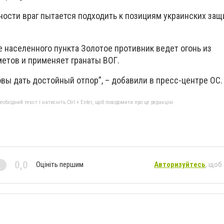
ости враг пытается подходить к позициям украинских защи
е населенного пункта Золотое противник ведет огонь из
етов и применяет гранаты ВОГ.
вы дать достойный отпор”, – добавили в пресс-центре ОС.
бхідний текст і натисніть Ctrl + Enter, щоб повідомити про це редакцію
0,0
Оцініть першим
Авторизуйтесь
, щоб