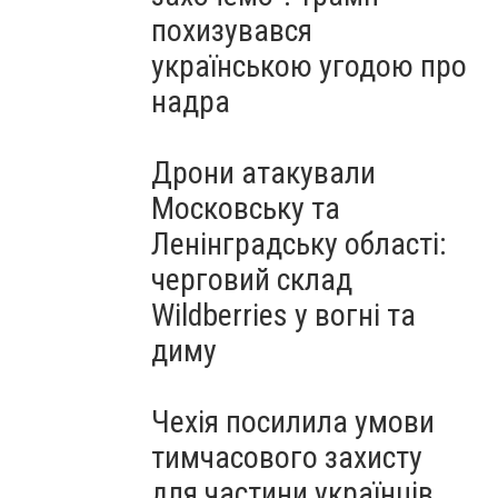
похизувався
українською угодою про
надра
Дрони атакували
Московську та
Ленінградську області:
черговий склад
Wildberries у вогні та
диму
Чехія посилила умови
тимчасового захисту
для частини українців