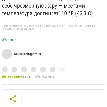
себе чрезмерную жару — местами
температура достингет110 °F (43,3 C).
Якщо ви помітили помилку, виділіть необхідний текст і натисніть Ctrl + Enter, щоб
повідомити про це редакцію
#Украина
Алина Кондратеня
0,0
Авторизируйтесь
, чтобы оценить