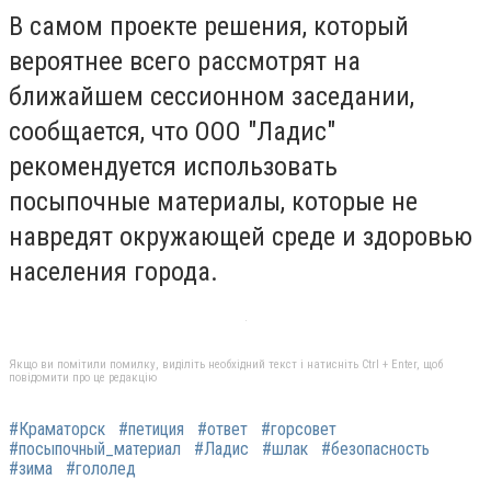
В самом проекте решения, который
вероятнее всего рассмотрят на
ближайшем сессионном заседании,
сообщается, что ООО "Ладис"
рекомендуется использовать
посыпочные материалы, которые не
навредят окружающей среде и здоровью
населения города.
Якщо ви помітили помилку, виділіть необхідний текст і натисніть Ctrl + Enter, щоб
повідомити про це редакцію
#Краматорск
#петиция
#ответ
#горсовет
#посыпочный_материал
#Ладис
#шлак
#безопасность
#зима
#гололед