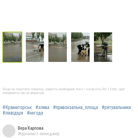
Якщо ви помітили помилку, виділіть необхідний текст і натисніть Ctrl + Enter, щоб
повідомити про це редакцію
#Краматорськ
#злива
#привокзальна_площа
#рятувальники
#ліквідіція
#негода
Вера Карпова
Журналист-менеджер