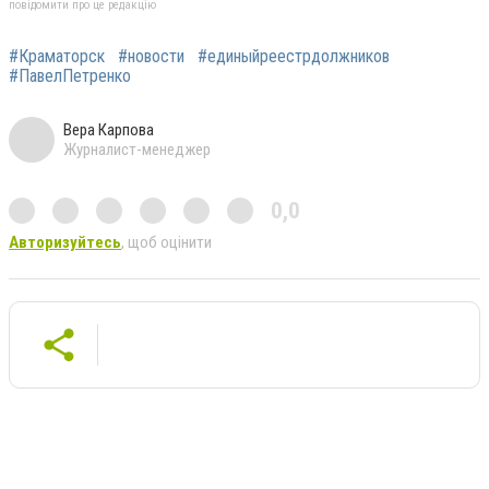
повідомити про це редакцію
#Краматорск
#новости
#единыйреестрдолжников
#ПавелПетренко
Вера Карпова
Журналист-менеджер
0,0
Авторизуйтесь
, щоб оцінити