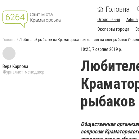
Головна
Оголошення
Афіша
Эксперты города
В
Головна
Любителей рыбалки из Краматорска приглашают на слет рыбаков Украи
10:25, 7 серпня 2019 р.
Любителе
Вера Карпова
Журналист-менеджер
Краматор
рыбаков
Общественная организац
вопросам Краматорского 
проводит слет рыбаков.