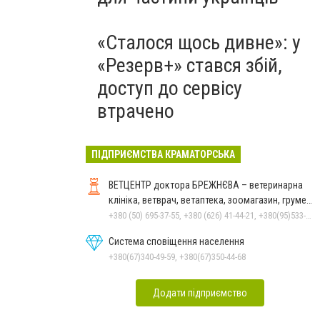
«Сталося щось дивне»: у
«Резерв+» стався збій,
доступ до сервісу
втрачено
ПІДПРИЄМСТВА КРАМАТОРСЬКА
ВЕТЦЕНТР доктора БРЕЖНЄВА – ветеринарна
клініка, ветврач, ветаптека, зоомагазин, грумер,
стрижки.
+380 (50) 695-37-55, +380 (626) 41-44-21, +380(95)533-90-03
Система сповіщення населення
+380(67)340-49-59, +380(67)350-44-68
Додати підприємство