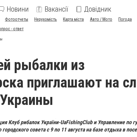
Новини
Вакансії
Довідник
Фотоотчеты
Нерухомість
Карта міста
Авто / Мото
Погода
опрос - ответ
ны
й рыбалки из
ска приглашают на сл
 Украины
ия Клуб рибалок України-UaFishingClub и Управление по 
городского совета с 9 по 11 августа на базе отдыха в по