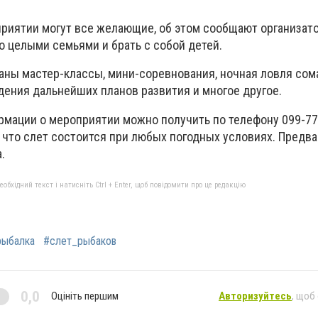
приятии могут все желающие, об этом сообщают организат
о целыми семьями и брать с собой детей.
аны мастер-классы, мини-соревнования, ночная ловля сом
дения дальнейших планов развития и многое другое.
мации о мероприятии можно получить по телефону 099-77
 что слет состоится при любых погодных условиях. Предв
.
бхідний текст і натисніть Ctrl + Enter, щоб повідомити про це редакцію
рыбалка
#слет_рыбаков
0,0
Оцініть першим
Авторизуйтесь
, щоб