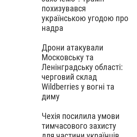
похизувався
українською угодою про
надра
Дрони атакували
Московську та
Ленінградську області:
черговий склад
Wildberries у вогні та
диму
Чехія посилила умови
тимчасового захисту
для частини українців