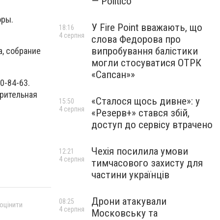
— Politico
оры.
У Fire Point вважають, що
18:16
4 серпня
слова Федорова про
випробування балістики
а, собрание
могли стосуватися ОТРК
«Сапсан»»
0-84-63.
арительная
«Сталося щось дивне»: у
15:50
4 серпня
«Резерв+» стався збій,
доступ до сервісу втрачено
Чехія посилила умови
12:21
4 серпня
тимчасового захисту для
частини українців
Дрони атакували
08:25
 оцінити
4 серпня
Московську та