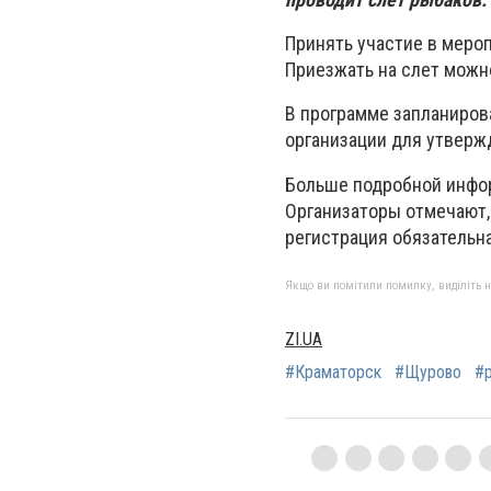
Принять участие в меро
Приезжать на слет можн
В программе запланиров
организации для утверж
Больше подробной инфор
Организаторы отмечают,
регистрация обязательна
Якщо ви помітили помилку, виділіть нео
ZI.UA
#Краматорск
#Щурово
#