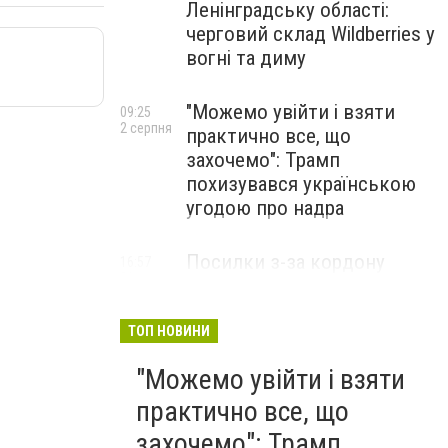
Ленінградську області:
черговий склад Wildberries у
вогні та диму
"Можемо увійти і взяти
09:25
2 серпня
практично все, що
захочемо": Трамп
похизувався українською
угодою про надра
Посилки з-за кордону
16:57
31 липня
можуть подорожчати: уряд
погодив нові податкові
правила
ТОП НОВИНИ
"Можемо увійти і взяти
практично все, що
захочемо": Трамп