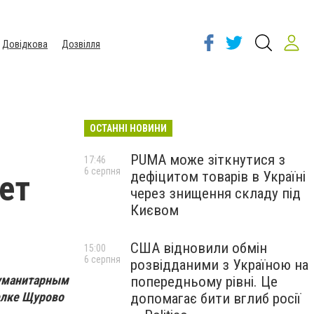
Довідкова
Дозвілля
ОСТАННІ НОВИНИ
PUMA може зіткнутися з
17:46
6 серпня
дефіцитом товарів в Україні
ет
через знищення складу під
Києвом
США відновили обмін
15:00
6 серпня
розвідданими з Україною на
гуманитарным
попередньому рівні. Це
селке Щурово
допомагає бити вглиб росії