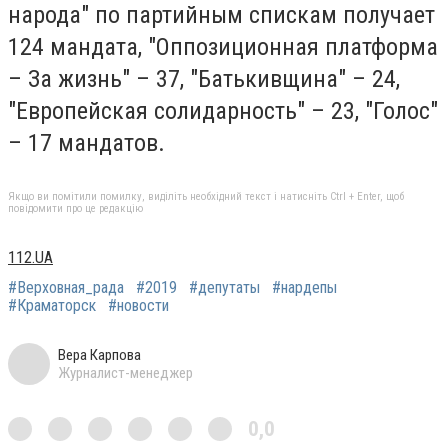
народа" по партийным спискам получает
124 мандата, "Оппозиционная платформа
– За жизнь" – 37, "Батькивщина" – 24,
"Европейская солидарность" – 23, "Голос"
– 17 мандатов.
Якщо ви помітили помилку, виділіть необхідний текст і натисніть Ctrl + Enter, щоб
повідомити про це редакцію
112.UA
#Верховная_рада
#2019
#депутаты
#нардепы
#Краматорск
#новости
Вера Карпова
Журналист-менеджер
0,0