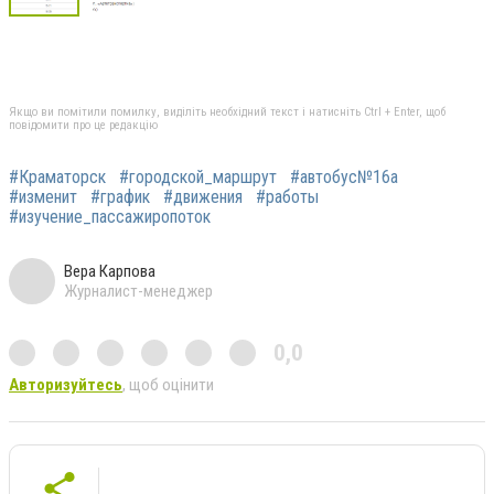
Якщо ви помітили помилку, виділіть необхідний текст і натисніть Ctrl + Enter, щоб
повідомити про це редакцію
#Краматорск
#городской_маршрут
#автобус№16а
#изменит
#график
#движения
#работы
#изучение_пассажиропоток
Вера Карпова
Журналист-менеджер
0,0
Авторизуйтесь
, щоб оцінити