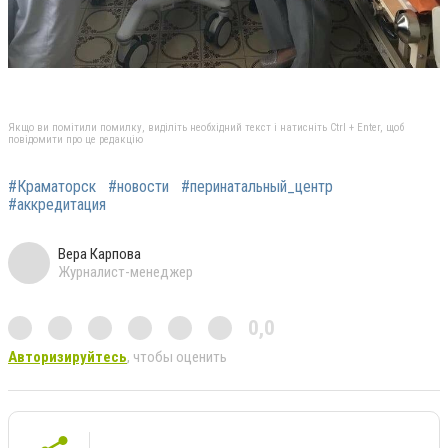
Якщо ви помітили помилку, виділіть необхідний текст і натисніть Ctrl + Enter, щоб
повідомити про це редакцію
#Краматорск
#новости
#перинатальный_центр
#аккредитация
Вера Карпова
Журналист-менеджер
0,0
Авторизируйтесь
, чтобы оценить