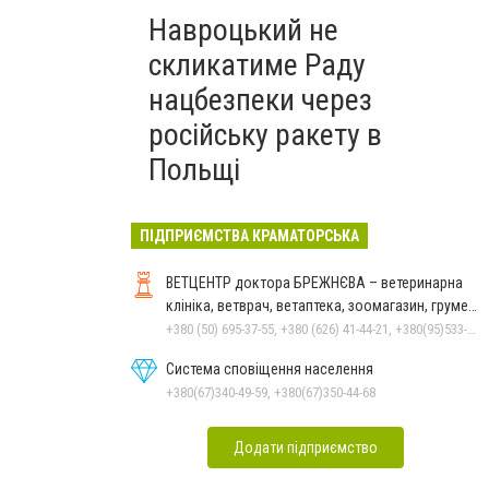
Навроцький не
скликатиме Раду
нацбезпеки через
російську ракету в
Польщі
ПІДПРИЄМСТВА КРАМАТОРСЬКА
ВЕТЦЕНТР доктора БРЕЖНЄВА – ветеринарна
клініка, ветврач, ветаптека, зоомагазин, грумер,
стрижки.
+380 (50) 695-37-55, +380 (626) 41-44-21, +380(95)533-90-03
Система сповіщення населення
+380(67)340-49-59, +380(67)350-44-68
Додати підприємство