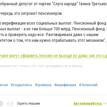
бранный депутат от партии "Слуга народа" Галина Третьяко
очередь это затронет пенсионеров.
о верификации всех социальных выплат. Пенсионный фонд -
ых выплат - а их там больше 700 млрд. Пенсионный фонд - 
ть и проверять надо все. Разговаривала даже с нашим
етом о том, что нам нужно отрабатывать этот механизм", 
чане могут оформить пенсию не выходя из дома: как это с
бхідний текст і натисніть Ctrl + Enter, щоб повідомити про це редакцію
песия
#соцвыплаты
#проверка
#верификация
#Зеленский
0,0
Оцініть першим
Авторизируйтесь
, ч