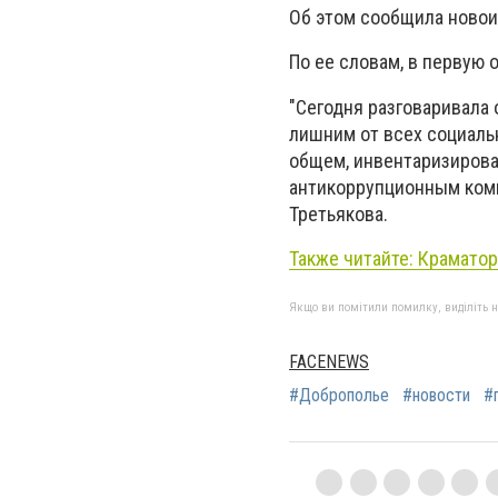
Об этом сообщила новоиз
По ее словам, в первую 
"Сегодня разговаривала 
лишним от всех социальн
общем, инвентаризирова
антикоррупционным комит
Третьякова.
Также читайте:
Краматор
Якщо ви помітили помилку, виділіть нео
FACENEWS
#Доброполье
#новости
#