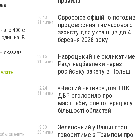
правила
ва.
Євросоюз офіційно погодив
16:43
31 липня
продовження тимчасового
 это 400 с
захисту для українців до 4
один из. В
березня 2028 року
– сказала
Навроцький не скликатиме
13:16
31 липня
Раду нацбезпеки через
російську ракету в Польщі
делать
«Чистий четвер» для ТЦК:
12:24
31 липня
ДБР оголосило про
масштабну спецоперацію у
більшості областей
Зеленський у Вашингтоні
18:00
29 липня
говоритиме з Трампом про
тобы оценить