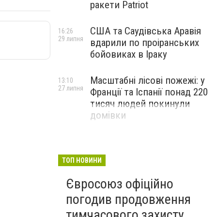
ракети Patriot
США та Саудівська Аравія
16:26
29 липня
вдарили по проіранських
бойовиках в Іраку
Масштабні лісові пожежі: у
13:10
27 липня
Франції та Іспанії понад 220
тисяч людей покинули
домівки
ТОП НОВИНИ
Євросоюз офіційно
погодив продовження
тимчасового захисту