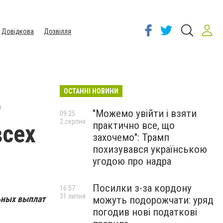
Довідкова
Дозвілля
ОСТАННІ НОВИНИ
о
"Можемо увійти і взяти
09:25
2 серпня
практично все, що
всех
захочемо": Трамп
похизувався українською
угодою про надра
Посилки з-за кордону
16:57
31 липня
льных выплат
можуть подорожчати: уряд
погодив нові податкові