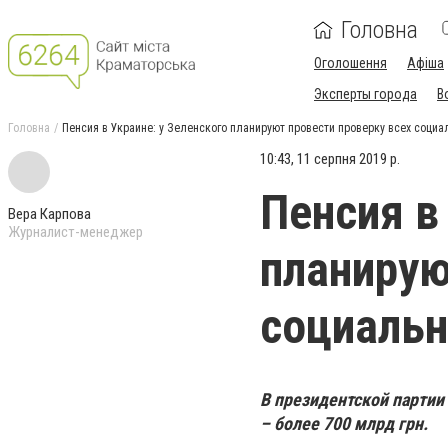
Головна
Оголошення
Афіша
Эксперты города
В
Головна
Пенсия в Украине: у Зеленского планируют провести проверку всех соци
10:43, 11 серпня 2019 р.
Пенсия в
Вера Карпова
Журналист-менеджер
планирую
социаль
В президентской партии
– более 700 млрд грн.