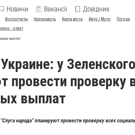
Новини
Вакансії
Довідник
Фотоотчеты
Нерухомість
Карта міста
Авто / Мото
Погода
опрос - ответ
альных выплат
 Украине: у Зеленског
т провести проверку 
ных выплат
 "Слуга народа" планируют провести проверку всех социа