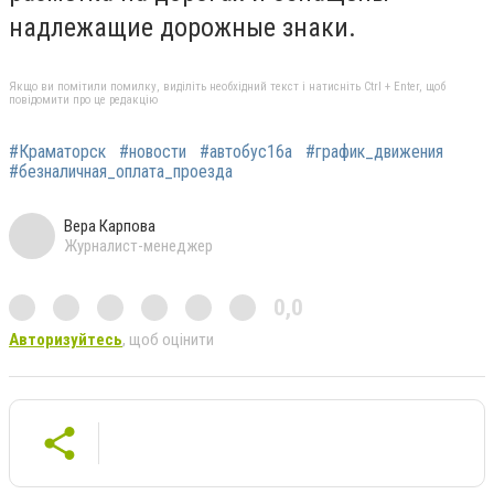
надлежащие дорожные знаки.
Якщо ви помітили помилку, виділіть необхідний текст і натисніть Ctrl + Enter, щоб
повідомити про це редакцію
#Краматорск
#новости
#автобус16а
#график_движения
#безналичная_оплата_проезда
Вера Карпова
Журналист-менеджер
0,0
Авторизуйтесь
, щоб оцінити