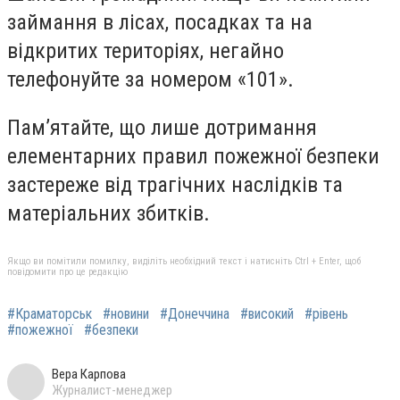
займання в лісах, посадках та на
відкритих територіях, негайно
телефонуйте за номером «101».
Пам’ятайте, що лише дотримання
елементарних правил пожежної безпеки
застереже від трагічних наслідків та
матеріальних збитків.
Якщо ви помітили помилку, виділіть необхідний текст і натисніть Ctrl + Enter, щоб
повідомити про це редакцію
#Краматорськ
#новини
#Донеччина
#високий
#рівень
#пожежної
#безпеки
Вера Карпова
Журналист-менеджер