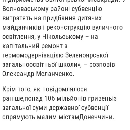
Волноваському районі субвенцію
витратять на придбання дитячих
майданчиків і реконструкцію вуличного
освітлення, у Нікольському – на
капітальний ремонт з
термомодернізацією Зеленоярської
загальноосвітньої школи», – розповів
Олександр Меланченко.
Крім того, як повідомлялося
раніше,
понад 106 мільйонів гривень
із
загальної суми державної субвенції
спрямують малим містам
Донеччини.