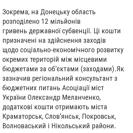
Зокрема, на Донецьку область
розподілено
12 мільйонів
гривень
державної субвенції. Ці кошти
призначені на здійснення заходів
щодо соціально-економічного розвитку
окремих територій між місцевими
бюджетами за об’єктами (заходами).
Як
зазначив
регіональн
ий
консультант з
бюджетних питань Асоціації міст
України
Олександр Меланченк
о
,
додаткові кошти отримають міста
Краматорськ, Слов’янськ, Покровськ,
Волноваський і Нікольський райони.