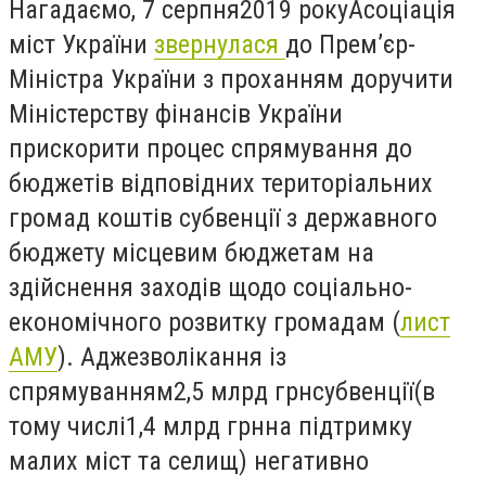
Нагадаємо, 7 серпня
2019 року
Асоціація
міст України
звернулася
до Прем’єр-
Міністра України з проханням доручити
Міністерству фінансів України
прискорити процес спрямування до
бюджетів відповідних територіальних
громад коштів субвенції з державного
бюджету місцевим бюджетам на
здійснення заходів щодо соціально-
економічного розвитку громадам (
лист
АМУ
). Адже
зволікання із
спрямуванням
2,5 млрд грн
субвенції
(в
тому числі
1,4 млрд грн
на підтримку
малих міст та селищ) негативно