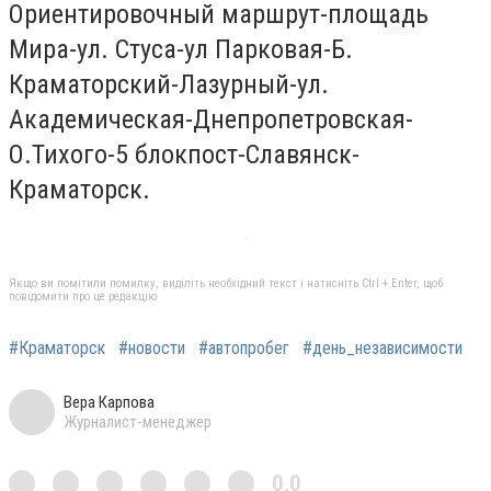
Ориентировочный маршрут-площадь
Мира-ул. Стуса-ул Парковая-Б.
Краматорский-Лазурный-ул.
Академическая-Днепропетровская-
О.Тихого-5 блокпост-Славянск-
Краматорск.
Якщо ви помітили помилку, виділіть необхідний текст і натисніть Ctrl + Enter, щоб
повідомити про це редакцію
#Краматорск
#новости
#автопробег
#день_независимости
Вера Карпова
Журналист-менеджер
0,0