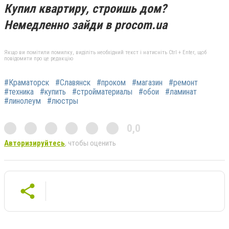
Купил квартиру, строишь дом?
Немедленно зайди в procom.ua
Якщо ви помітили помилку, виділіть необхідний текст і натисніть Ctrl + Enter, щоб
повідомити про це редакцію
#Краматорск
#Славянск
#проком
#магазин
#ремонт
#техника
#купить
#стройматериалы
#обои
#ламинат
#линолеум
#люстры
0,0
Авторизируйтесь
, чтобы оценить