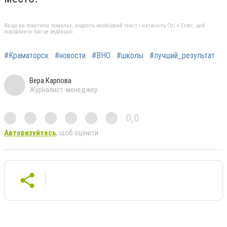
Якщо ви помітили помилку, виділіть необхідний текст і натисніть Ctrl + Enter, щоб
повідомити про це редакцію
#Краматорск
#новости
#ВНО
#школы
#лучший_результат
Вера Карпова
Журналист-менеджер
0,0
Авторизуйтесь
, щоб оцінити