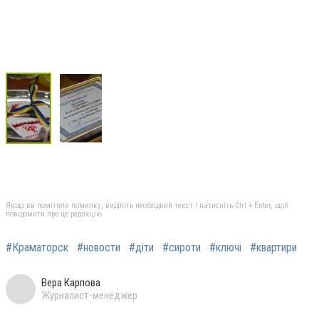
Якщо ви помітили помилку, виділіть необхідний текст і натисніть Ctrl + Enter, щоб
повідомити про це редакцію
#Краматорск
#новости
#діти
#сироти
#ключі
#квартири
Вера Карпова
Журналист-менеджер